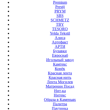
Premium
Prestij
PRYM
SBS
SCHMETZ
TBY
TESORO
Yelda Tekstil
Алиса
Артефакт
АРТИ
Булавки
Евроснаб
Игольный завод
Камтекс
Конёк
Красная лента
Красная нить
Лента Могилев
Матренин Посад
Нит-ка
Нитекс
Образа в Каменьях
Палитра
Паутинка