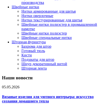
производства
Швейные нитки
Нитки армированные для шитья
Нитки оверлочные
Нитки текстурированные для шитья
Швейные нитки полиэстер в промышленной
намотке
Швейные нитки полиэстер
Швейные специальные нитки
Шторная фурнитура
Бахрома для штор
Готовый тюль
Кисти
Подхваты для штор
Шнур декоративный витой
Шторная лента
Наши новости
05.05.2026
Вязаные изделия для уютного интерьера: искусство
создания домашнего тепла