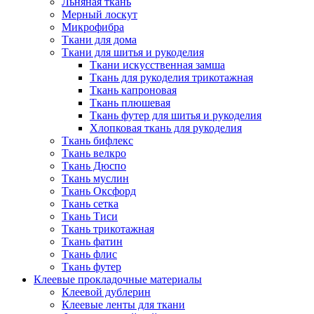
Льняная ткань
Мерный лоскут
Микрофибра
Ткани для дома
Ткани для шитья и рукоделия
Ткани искусственная замша
Ткань для рукоделия трикотажная
Ткань капроновая
Ткань плюшевая
Ткань футер для шитья и рукоделия
Хлопковая ткань для рукоделия
Ткань бифлекс
Ткань велкро
Ткань Дюспо
Ткань муслин
Ткань Оксфорд
Ткань сетка
Ткань Тиси
Ткань трикотажная
Ткань фатин
Ткань флис
Ткань футер
Клеевые прокладочные материалы
Клеевой дублерин
Клеевые ленты для ткани