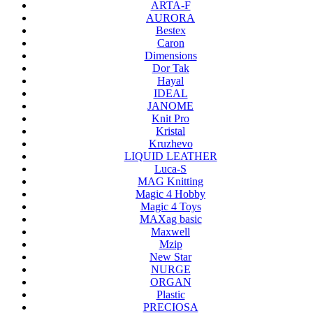
ARTA-F
AURORA
Bestex
Caron
Dimensions
Dor Tak
Hayal
IDEAL
JANOME
Knit Pro
Kristal
Kruzhevo
LIQUID LEATHER
Luca-S
MAG Knitting
Magic 4 Hobby
Magic 4 Toys
MAXag basic
Maxwell
Mzip
New Star
NURGE
ORGAN
Plastic
PRECIOSA