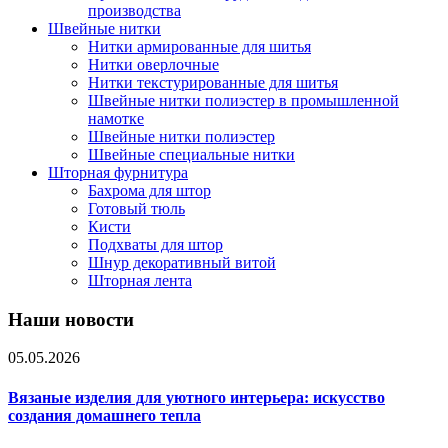
производства
Швейные нитки
Нитки армированные для шитья
Нитки оверлочные
Нитки текстурированные для шитья
Швейные нитки полиэстер в промышленной
намотке
Швейные нитки полиэстер
Швейные специальные нитки
Шторная фурнитура
Бахрома для штор
Готовый тюль
Кисти
Подхваты для штор
Шнур декоративный витой
Шторная лента
Наши новости
05.05.2026
Вязаные изделия для уютного интерьера: искусство
создания домашнего тепла