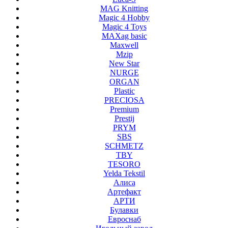
MAG Knitting
Magic 4 Hobby
Magic 4 Toys
MAXag basic
Maxwell
Mzip
New Star
NURGE
ORGAN
Plastic
PRECIOSA
Premium
Prestij
PRYM
SBS
SCHMETZ
TBY
TESORO
Yelda Tekstil
Алиса
Артефакт
АРТИ
Булавки
Евроснаб