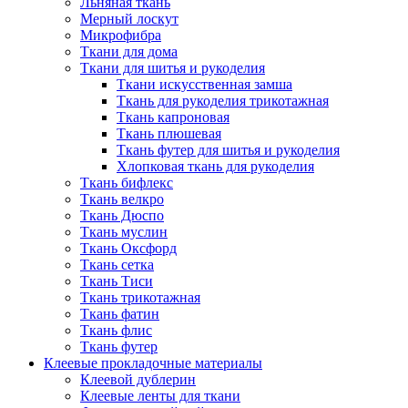
Льняная ткань
Мерный лоскут
Микрофибра
Ткани для дома
Ткани для шитья и рукоделия
Ткани искусственная замша
Ткань для рукоделия трикотажная
Ткань капроновая
Ткань плюшевая
Ткань футер для шитья и рукоделия
Хлопковая ткань для рукоделия
Ткань бифлекс
Ткань велкро
Ткань Дюспо
Ткань муслин
Ткань Оксфорд
Ткань сетка
Ткань Тиси
Ткань трикотажная
Ткань фатин
Ткань флис
Ткань футер
Клеевые прокладочные материалы
Клеевой дублерин
Клеевые ленты для ткани