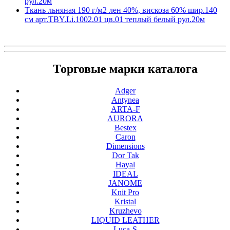
рул.20м
Ткань льняная 190 г/м2 лен 40%, вискоза 60% шир.140
см арт.TBY.Li.1002.01 цв.01 теплый белый рул.20м
Торговые марки каталога
Adger
Antynea
ARTA-F
AURORA
Bestex
Caron
Dimensions
Dor Tak
Hayal
IDEAL
JANOME
Knit Pro
Kristal
Kruzhevo
LIQUID LEATHER
Luca-S