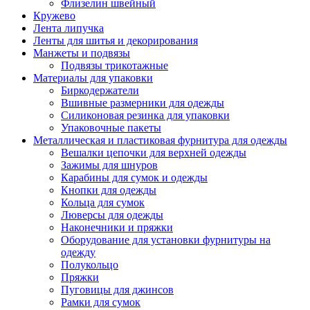
Флизелин швейный
Кружево
Лента липучка
Ленты для шитья и декорирования
Манжеты и подвязы
Подвязы трикотажные
Материалы для упаковки
Биркодержатели
Вшивные размерники для одежды
Силиконовая резинка для упаковки
Упаковочные пакеты
Металлическая и пластиковая фурнитура для одежды
Вешалки цепочки для верхней одежды
Зажимы для шнуров
Карабины для сумок и одежды
Кнопки для одежды
Кольца для сумок
Люверсы для одежды
Наконечники и пряжки
Оборудование для установки фурнитуры на
одежду
Полукольцо
Пряжки
Пуговицы для джинсов
Рамки для сумок