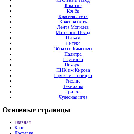
Игольный завод
Камтекс
Конёк
Красная лента
Красная нить
Лента Могилев
Матренин Посад
Нит-ка
Нитекс
Образа в Каменьях
Палитра
Паутинка
Пехорка
ПНК им.Кирова
Пряжа из Троицка
Риолис
Технохим
Тривол
Чудесная игла
Основные
страницы
Главная
Блог
Доставка