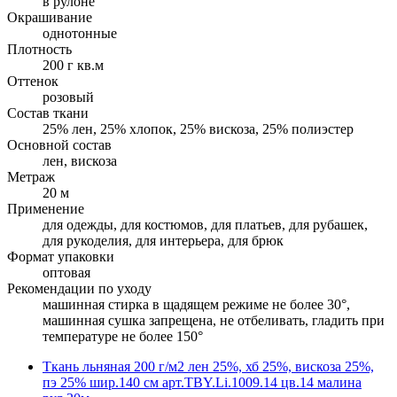
в рулоне
Окрашивание
однотонные
Плотность
200 г кв.м
Оттенок
розовый
Состав ткани
25% лен, 25% хлопок, 25% вискоза, 25% полиэстер
Основной состав
лен, вискоза
Метраж
20 м
Применение
для одежды, для костюмов, для платьев, для рубашек,
для рукоделия, для интерьера, для брюк
Формат упаковки
оптовая
Рекомендации по уходу
машинная стирка в щадящем режиме не более 30°,
машинная сушка запрещена, не отбеливать, гладить при
температуре не более 150°
Ткань льняная 200 г/м2 лен 25%, хб 25%, вискоза 25%,
пэ 25% шир.140 см арт.TBY.Li.1009.14 цв.14 малина