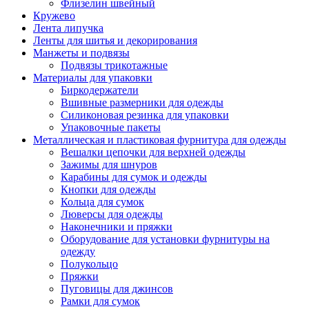
Флизелин швейный
Кружево
Лента липучка
Ленты для шитья и декорирования
Манжеты и подвязы
Подвязы трикотажные
Материалы для упаковки
Биркодержатели
Вшивные размерники для одежды
Силиконовая резинка для упаковки
Упаковочные пакеты
Металлическая и пластиковая фурнитура для одежды
Вешалки цепочки для верхней одежды
Зажимы для шнуров
Карабины для сумок и одежды
Кнопки для одежды
Кольца для сумок
Люверсы для одежды
Наконечники и пряжки
Оборудование для установки фурнитуры на
одежду
Полукольцо
Пряжки
Пуговицы для джинсов
Рамки для сумок