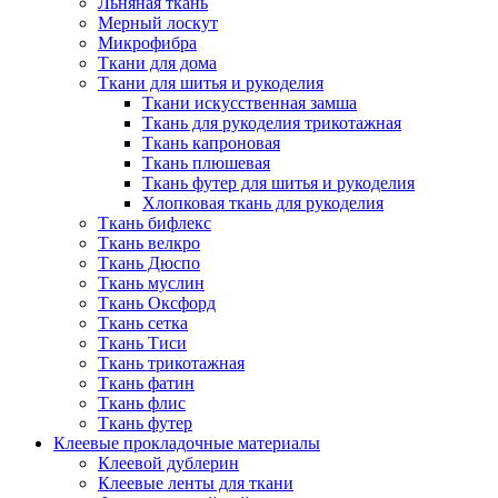
Льняная ткань
Мерный лоскут
Микрофибра
Ткани для дома
Ткани для шитья и рукоделия
Ткани искусственная замша
Ткань для рукоделия трикотажная
Ткань капроновая
Ткань плюшевая
Ткань футер для шитья и рукоделия
Хлопковая ткань для рукоделия
Ткань бифлекс
Ткань велкро
Ткань Дюспо
Ткань муслин
Ткань Оксфорд
Ткань сетка
Ткань Тиси
Ткань трикотажная
Ткань фатин
Ткань флис
Ткань футер
Клеевые прокладочные материалы
Клеевой дублерин
Клеевые ленты для ткани