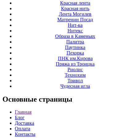
Красная лента
Красная нить
Лента Могилев
Матренин Посад
Нит-ка
Нитекс
Образа в Каменьях
Палитра
Паутинка
Пехорка
ПНК им.Кирова
Пряжа из Троицка
Риолис
Технохим
Тривол
Чудесная игла
Основные
страницы
Главная
Блог
Доставка
Оплата
Контакты