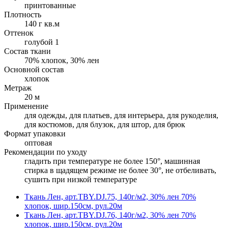
принтованные
Плотность
140 г кв.м
Оттенок
голубой 1
Состав ткани
70% хлопок, 30% лен
Основной состав
хлопок
Метраж
20 м
Применение
для одежды, для платьев, для интерьера, для рукоделия,
для костюмов, для блузок, для штор, для брюк
Формат упаковки
оптовая
Рекомендации по уходу
гладить при температуре не более 150°, машинная
стирка в щадящем режиме не более 30°, не отбеливать,
сушить при низкой температуре
Ткань Лен, арт.TBY.DJ.75, 140г/м2, 30% лен 70%
хлопок, шир.150см, рул.20м
Ткань Лен, арт.TBY.DJ.76, 140г/м2, 30% лен 70%
хлопок, шир.150см, рул.20м