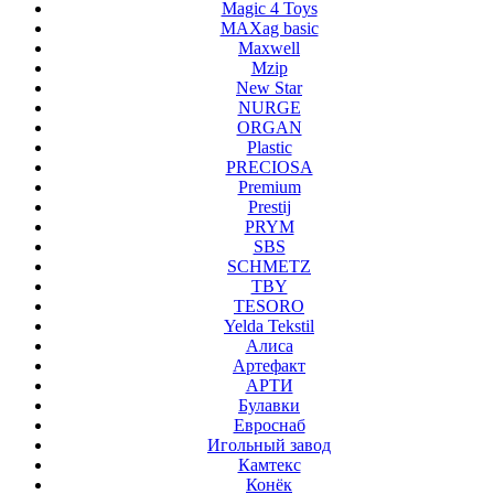
Magic 4 Toys
MAXag basic
Maxwell
Mzip
New Star
NURGE
ORGAN
Plastic
PRECIOSA
Premium
Prestij
PRYM
SBS
SCHMETZ
TBY
TESORO
Yelda Tekstil
Алиса
Артефакт
АРТИ
Булавки
Евроснаб
Игольный завод
Камтекс
Конёк