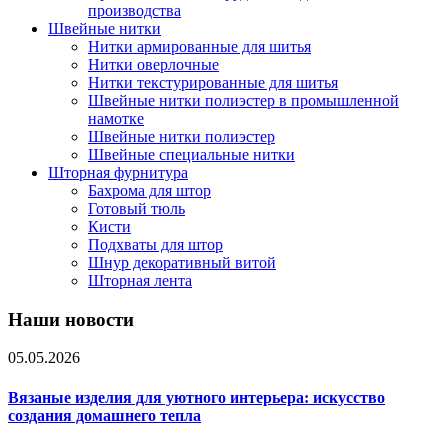
производства
Швейные нитки
Нитки армированные для шитья
Нитки оверлочные
Нитки текстурированные для шитья
Швейные нитки полиэстер в промышленной
намотке
Швейные нитки полиэстер
Швейные специальные нитки
Шторная фурнитура
Бахрома для штор
Готовый тюль
Кисти
Подхваты для штор
Шнур декоративный витой
Шторная лента
Наши новости
05.05.2026
Вязаные изделия для уютного интерьера: искусство
создания домашнего тепла