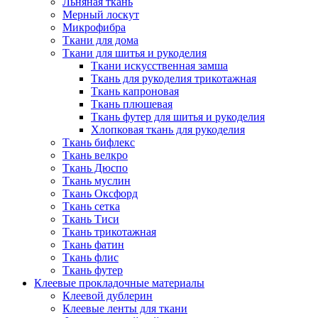
Льняная ткань
Мерный лоскут
Микрофибра
Ткани для дома
Ткани для шитья и рукоделия
Ткани искусственная замша
Ткань для рукоделия трикотажная
Ткань капроновая
Ткань плюшевая
Ткань футер для шитья и рукоделия
Хлопковая ткань для рукоделия
Ткань бифлекс
Ткань велкро
Ткань Дюспо
Ткань муслин
Ткань Оксфорд
Ткань сетка
Ткань Тиси
Ткань трикотажная
Ткань фатин
Ткань флис
Ткань футер
Клеевые прокладочные материалы
Клеевой дублерин
Клеевые ленты для ткани