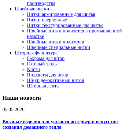
производства
Швейные нитки
Нитки армированные для шитья
Нитки оверлочные
Нитки текстурированные для шитья
Швейные нитки полиэстер в промышленной
намотке
Швейные нитки полиэстер
Швейные специальные нитки
Шторная фурнитура
Бахрома для штор
Готовый тюль
Кисти
Подхваты для штор
Шнур декоративный витой
Шторная лента
Наши новости
05.05.2026
Вязаные изделия для уютного интерьера: искусство
создания домашнего тепла