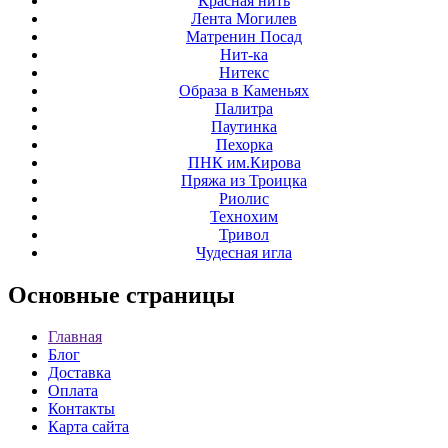
Красная нить
Лента Могилев
Матренин Посад
Нит-ка
Нитекс
Образа в Каменьях
Палитра
Паутинка
Пехорка
ПНК им.Кирова
Пряжа из Троицка
Риолис
Технохим
Тривол
Чудесная игла
Основные
страницы
Главная
Блог
Доставка
Оплата
Контакты
Карта сайта