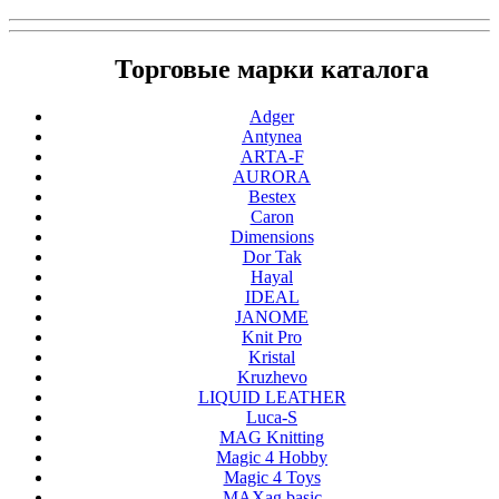
Торговые марки каталога
Adger
Antynea
ARTA-F
AURORA
Bestex
Caron
Dimensions
Dor Tak
Hayal
IDEAL
JANOME
Knit Pro
Kristal
Kruzhevo
LIQUID LEATHER
Luca-S
MAG Knitting
Magic 4 Hobby
Magic 4 Toys
MAXag basic