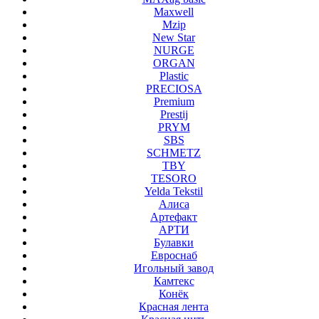
Maxwell
Mzip
New Star
NURGE
ORGAN
Plastic
PRECIOSA
Premium
Prestij
PRYM
SBS
SCHMETZ
TBY
TESORO
Yelda Tekstil
Алиса
Артефакт
АРТИ
Булавки
Евроснаб
Игольный завод
Камтекс
Конёк
Красная лента