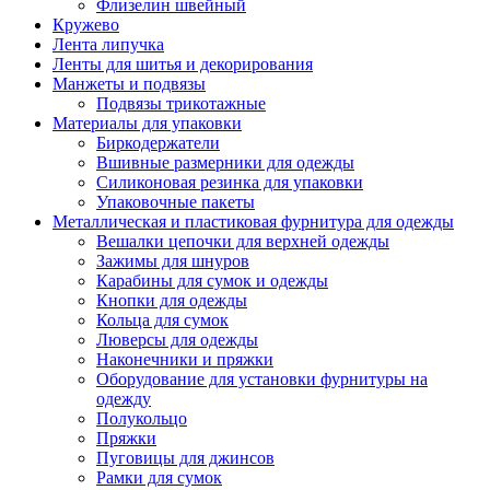
Флизелин швейный
Кружево
Лента липучка
Ленты для шитья и декорирования
Манжеты и подвязы
Подвязы трикотажные
Материалы для упаковки
Биркодержатели
Вшивные размерники для одежды
Силиконовая резинка для упаковки
Упаковочные пакеты
Металлическая и пластиковая фурнитура для одежды
Вешалки цепочки для верхней одежды
Зажимы для шнуров
Карабины для сумок и одежды
Кнопки для одежды
Кольца для сумок
Люверсы для одежды
Наконечники и пряжки
Оборудование для установки фурнитуры на
одежду
Полукольцо
Пряжки
Пуговицы для джинсов
Рамки для сумок