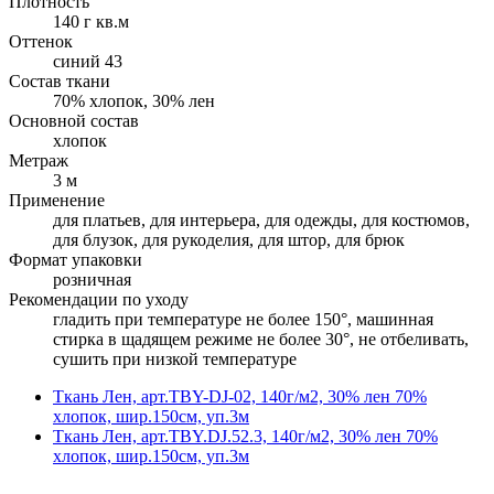
Плотность
140 г кв.м
Оттенок
синий 43
Состав ткани
70% хлопок, 30% лен
Основной состав
хлопок
Метраж
3 м
Применение
для платьев, для интерьера, для одежды, для костюмов,
для блузок, для рукоделия, для штор, для брюк
Формат упаковки
розничная
Рекомендации по уходу
гладить при температуре не более 150°, машинная
стирка в щадящем режиме не более 30°, не отбеливать,
сушить при низкой температуре
Ткань Лен, арт.TBY-DJ-02, 140г/м2, 30% лен 70%
хлопок, шир.150см, уп.3м
Ткань Лен, арт.TBY.DJ.52.3, 140г/м2, 30% лен 70%
хлопок, шир.150см, уп.3м