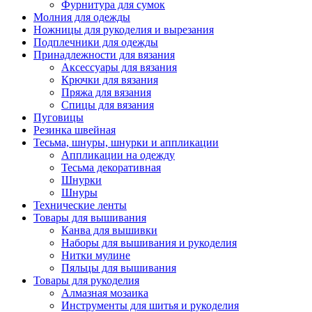
Фурнитура для сумок
Молния для одежды
Ножницы для рукоделия и вырезания
Подплечники для одежды
Принадлежности для вязания
Аксессуары для вязания
Крючки для вязания
Пряжа для вязания
Спицы для вязания
Пуговицы
Резинка швейная
Тесьма, шнуры, шнурки и аппликации
Аппликации на одежду
Тесьма декоративная
Шнурки
Шнуры
Технические ленты
Товары для вышивания
Канва для вышивки
Наборы для вышивания и рукоделия
Нитки мулине
Пяльцы для вышивания
Товары для рукоделия
Алмазная мозаика
Инструменты для шитья и рукоделия