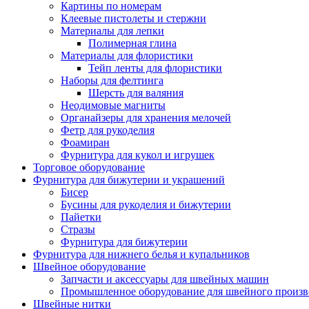
Картины по номерам
Клеевые пистолеты и стержни
Материалы для лепки
Полимерная глина
Материалы для флористики
Тейп ленты для флористики
Наборы для фелтинга
Шерсть для валяния
Неодимовые магниты
Органайзеры для хранения мелочей
Фетр для рукоделия
Фоамиран
Фурнитура для кукол и игрушек
Торговое оборудование
Фурнитура для бижутерии и украшений
Бисер
Бусины для рукоделия и бижутерии
Пайетки
Стразы
Фурнитура для бижутерии
Фурнитура для нижнего белья и купальников
Швейное оборудование
Запчасти и аксессуары для швейных машин
Промышленное оборудование для швейного произв
Швейные нитки