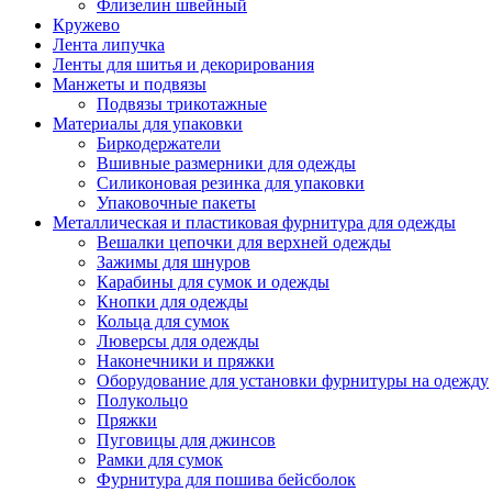
Флизелин швейный
Кружево
Лента липучка
Ленты для шитья и декорирования
Манжеты и подвязы
Подвязы трикотажные
Материалы для упаковки
Биркодержатели
Вшивные размерники для одежды
Силиконовая резинка для упаковки
Упаковочные пакеты
Металлическая и пластиковая фурнитура для одежды
Вешалки цепочки для верхней одежды
Зажимы для шнуров
Карабины для сумок и одежды
Кнопки для одежды
Кольца для сумок
Люверсы для одежды
Наконечники и пряжки
Оборудование для установки фурнитуры на одежду
Полукольцо
Пряжки
Пуговицы для джинсов
Рамки для сумок
Фурнитура для пошива бейсболок