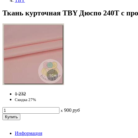
TBY
Ткань курточная TBY Дюспо 240T с пр
1 232
Скидка 27%
900
руб
x
Информация