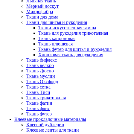
Льняная ткань
Мерный лоскут
Микрофибра
Ткани для дома
Ткани для шитья и рукоделия
Ткани искусственная замша
Ткань для рукоделия трикотажная
Ткань капроновая
Ткань плюшевая
Ткань футер для шитья и рукоделия
Хлопковая ткань для рукоделия
Ткань бифлекс
Ткань велкро
Ткань Дюспо
Ткань муслин
Ткань Оксфорд
Ткань сетка
Ткань Тиси
Ткань трикотажная
Ткань фатин
Ткань флис
Ткань футер
Клеевые прокладочные материалы
Клеевой дублерин
Клеевые ленты для ткани