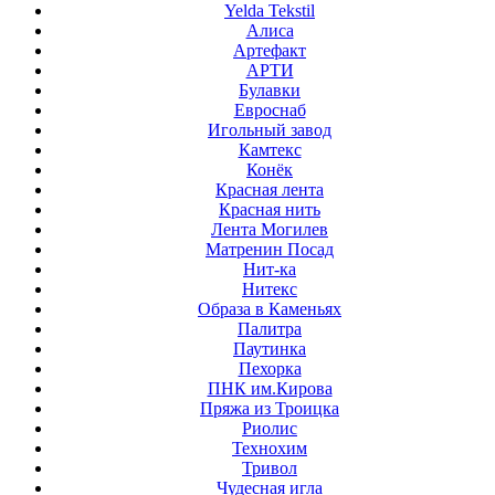
Yelda Tekstil
Алиса
Артефакт
АРТИ
Булавки
Евроснаб
Игольный завод
Камтекс
Конёк
Красная лента
Красная нить
Лента Могилев
Матренин Посад
Нит-ка
Нитекс
Образа в Каменьях
Палитра
Паутинка
Пехорка
ПНК им.Кирова
Пряжа из Троицка
Риолис
Технохим
Тривол
Чудесная игла