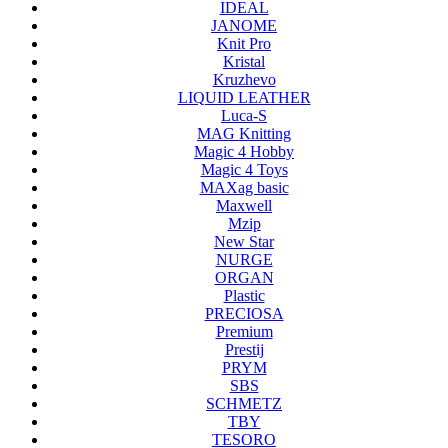
IDEAL
JANOME
Knit Pro
Kristal
Kruzhevo
LIQUID LEATHER
Luca-S
MAG Knitting
Magic 4 Hobby
Magic 4 Toys
MAXag basic
Maxwell
Mzip
New Star
NURGE
ORGAN
Plastic
PRECIOSA
Premium
Prestij
PRYM
SBS
SCHMETZ
TBY
TESORO