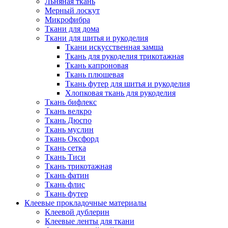
Льняная ткань
Мерный лоскут
Микрофибра
Ткани для дома
Ткани для шитья и рукоделия
Ткани искусственная замша
Ткань для рукоделия трикотажная
Ткань капроновая
Ткань плюшевая
Ткань футер для шитья и рукоделия
Хлопковая ткань для рукоделия
Ткань бифлекс
Ткань велкро
Ткань Дюспо
Ткань муслин
Ткань Оксфорд
Ткань сетка
Ткань Тиси
Ткань трикотажная
Ткань фатин
Ткань флис
Ткань футер
Клеевые прокладочные материалы
Клеевой дублерин
Клеевые ленты для ткани