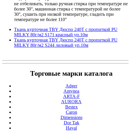
не отбеливать, только ручная стирка при температуре не
более 30°, машинная стирка с температурой не более
30°, сушить при низкой температуре, гладить при
температуре не более 110°
Ткань курточная TBY Дюспо 240T с пропиткой PU
MILKY 80г/м2 S171 красный уп.10м
Ткань курточная TBY Дюспо 240T с пропиткой PU
MILKY 80г/м2 S244 лиловый уп.10м
Торговые марки каталога
Adger
Antynea
ARTA-F
AURORA
Bestex
Caron
Dimensions
Dor Tak
Hayal