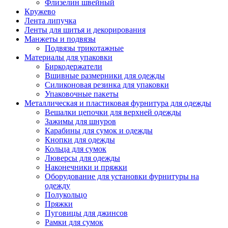
Флизелин швейный
Кружево
Лента липучка
Ленты для шитья и декорирования
Манжеты и подвязы
Подвязы трикотажные
Материалы для упаковки
Биркодержатели
Вшивные размерники для одежды
Силиконовая резинка для упаковки
Упаковочные пакеты
Металлическая и пластиковая фурнитура для одежды
Вешалки цепочки для верхней одежды
Зажимы для шнуров
Карабины для сумок и одежды
Кнопки для одежды
Кольца для сумок
Люверсы для одежды
Наконечники и пряжки
Оборудование для установки фурнитуры на
одежду
Полукольцо
Пряжки
Пуговицы для джинсов
Рамки для сумок