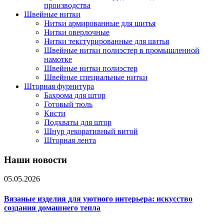
производства
Швейные нитки
Нитки армированные для шитья
Нитки оверлочные
Нитки текстурированные для шитья
Швейные нитки полиэстер в промышленной
намотке
Швейные нитки полиэстер
Швейные специальные нитки
Шторная фурнитура
Бахрома для штор
Готовый тюль
Кисти
Подхваты для штор
Шнур декоративный витой
Шторная лента
Наши новости
05.05.2026
Вязаные изделия для уютного интерьера: искусство
создания домашнего тепла