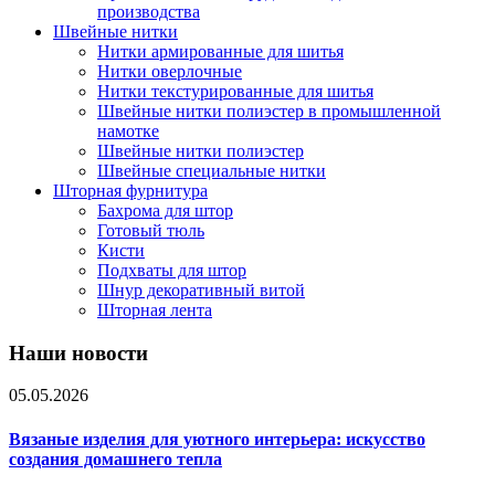
производства
Швейные нитки
Нитки армированные для шитья
Нитки оверлочные
Нитки текстурированные для шитья
Швейные нитки полиэстер в промышленной
намотке
Швейные нитки полиэстер
Швейные специальные нитки
Шторная фурнитура
Бахрома для штор
Готовый тюль
Кисти
Подхваты для штор
Шнур декоративный витой
Шторная лента
Наши новости
05.05.2026
Вязаные изделия для уютного интерьера: искусство
создания домашнего тепла