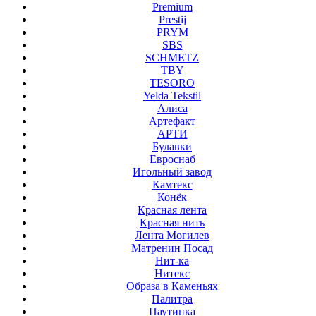
Premium
Prestij
PRYM
SBS
SCHMETZ
TBY
TESORO
Yelda Tekstil
Алиса
Артефакт
АРТИ
Булавки
Евроснаб
Игольный завод
Камтекс
Конёк
Красная лента
Красная нить
Лента Могилев
Матренин Посад
Нит-ка
Нитекс
Образа в Каменьях
Палитра
Паутинка