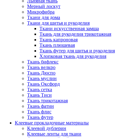
Льняная ткань
Мерный лоскут
Микрофибра
Ткани для дома
Ткани для шитья и рукоделия
Ткани искусственная замша
Ткань для рукоделия трикотажная
Ткань капроновая
Ткань плюшевая
Ткань футер для шитья и рукоделия
Хлопковая ткань для рукоделия
Ткань бифлекс
Ткань велкро
Ткань Дюспо
Ткань муслин
Ткань Оксфорд
Ткань сетка
Ткань Тиси
Ткань трикотажная
Ткань фатин
Ткань флис
Ткань футер
Клеевые прокладочные материалы
Клеевой дублерин
Клеевые ленты для ткани