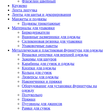
Флизелин швейный
Кружево
Лента липучка
Ленты для шитья и декорирования
Манжеты и подвязы
Подвязы трикотажные
Материалы для упаковки
Биркодержатели
Вшивные размерники для одежды
Силиконовая резинка для упаковки
Упаковочные пакеты
Металлическая и пластиковая фурнитура для одежды
Вешалки цепочки для верхней одежды
Зажимы для шнуров
Карабины для сумок и одежды
Кнопки для одежды
Кольца для сумок
Люверсы для одежды
Наконечники и пряжки
Оборудование для установки фурнитуры на
одежду
Полукольцо
Пряжки
Пуговицы для джинсов
Рамки для сумок