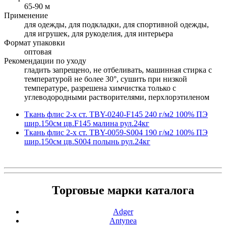
65-90 м
Применение
для одежды, для подкладки, для спортивной одежды,
для игрушек, для рукоделия, для интерьера
Формат упаковки
оптовая
Рекомендации по уходу
гладить запрещено, не отбеливать, машинная стирка с
температурой не более 30°, сушить при низкой
температуре, разрешена химчистка только с
углеводородными растворителями, перхлорэтиленом
Ткань флис 2-х ст. TBY-0240-F145 240 г/м2 100% ПЭ
шир.150см цв.F145 малина рул.24кг
Ткань флис 2-х ст. TBY-0059-S004 190 г/м2 100% ПЭ
шир.150см цв.S004 полынь рул.24кг
Торговые марки каталога
Adger
Antynea