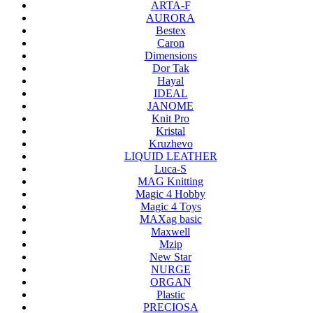
ARTA-F
AURORA
Bestex
Caron
Dimensions
Dor Tak
Hayal
IDEAL
JANOME
Knit Pro
Kristal
Kruzhevo
LIQUID LEATHER
Luca-S
MAG Knitting
Magic 4 Hobby
Magic 4 Toys
MAXag basic
Maxwell
Mzip
New Star
NURGE
ORGAN
Plastic
PRECIOSA