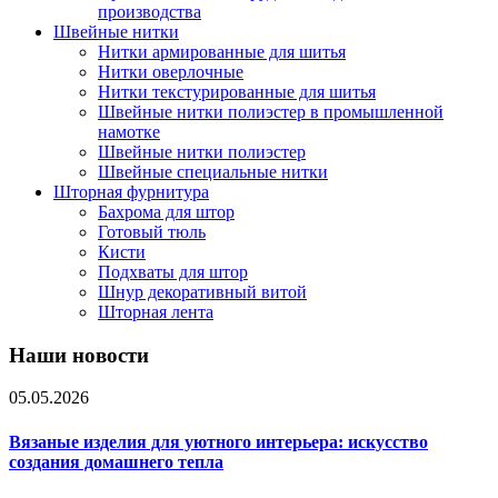
производства
Швейные нитки
Нитки армированные для шитья
Нитки оверлочные
Нитки текстурированные для шитья
Швейные нитки полиэстер в промышленной
намотке
Швейные нитки полиэстер
Швейные специальные нитки
Шторная фурнитура
Бахрома для штор
Готовый тюль
Кисти
Подхваты для штор
Шнур декоративный витой
Шторная лента
Наши новости
05.05.2026
Вязаные изделия для уютного интерьера: искусство
создания домашнего тепла