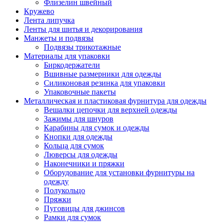
Флизелин швейный
Кружево
Лента липучка
Ленты для шитья и декорирования
Манжеты и подвязы
Подвязы трикотажные
Материалы для упаковки
Биркодержатели
Вшивные размерники для одежды
Силиконовая резинка для упаковки
Упаковочные пакеты
Металлическая и пластиковая фурнитура для одежды
Вешалки цепочки для верхней одежды
Зажимы для шнуров
Карабины для сумок и одежды
Кнопки для одежды
Кольца для сумок
Люверсы для одежды
Наконечники и пряжки
Оборудование для установки фурнитуры на
одежду
Полукольцо
Пряжки
Пуговицы для джинсов
Рамки для сумок