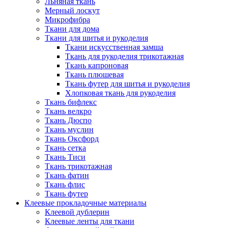
Льняная ткань
Мерный лоскут
Микрофибра
Ткани для дома
Ткани для шитья и рукоделия
Ткани искусственная замша
Ткань для рукоделия трикотажная
Ткань капроновая
Ткань плюшевая
Ткань футер для шитья и рукоделия
Хлопковая ткань для рукоделия
Ткань бифлекс
Ткань велкро
Ткань Дюспо
Ткань муслин
Ткань Оксфорд
Ткань сетка
Ткань Тиси
Ткань трикотажная
Ткань фатин
Ткань флис
Ткань футер
Клеевые прокладочные материалы
Клеевой дублерин
Клеевые ленты для ткани