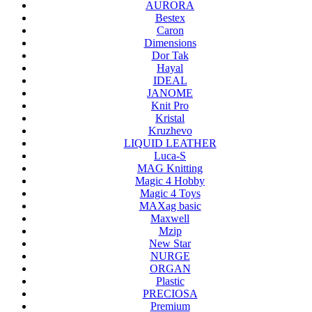
AURORA
Bestex
Caron
Dimensions
Dor Tak
Hayal
IDEAL
JANOME
Knit Pro
Kristal
Kruzhevo
LIQUID LEATHER
Luca-S
MAG Knitting
Magic 4 Hobby
Magic 4 Toys
MAXag basic
Maxwell
Mzip
New Star
NURGE
ORGAN
Plastic
PRECIOSA
Premium