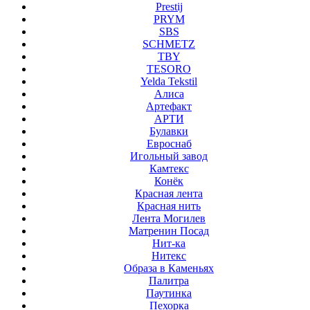
Prestij
PRYM
SBS
SCHMETZ
TBY
TESORO
Yelda Tekstil
Алиса
Артефакт
АРТИ
Булавки
Евроснаб
Игольный завод
Камтекс
Конёк
Красная лента
Красная нить
Лента Могилев
Матренин Посад
Нит-ка
Нитекс
Образа в Каменьях
Палитра
Паутинка
Пехорка