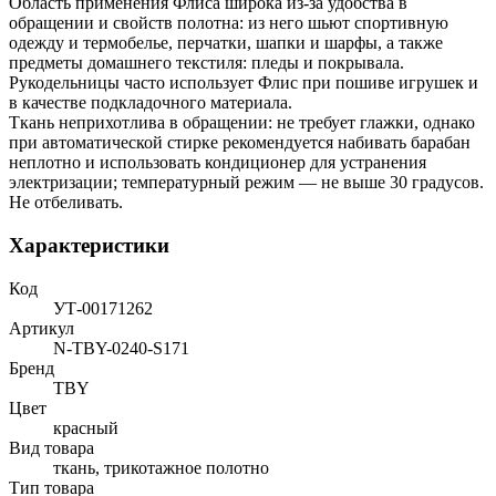
Область применения Флиса широка из-за удобства в
обращении и свойств полотна: из него шьют спортивную
одежду и термобелье, перчатки, шапки и шарфы, а также
предметы домашнего текстиля: пледы и покрывала.
Рукодельницы часто использует Флис при пошиве игрушек и
в качестве подкладочного материала.
Ткань неприхотлива в обращении: не требует глажки, однако
при автоматической стирке рекомендуется набивать барабан
неплотно и использовать кондиционер для устранения
электризации; температурный режим — не выше 30 градусов.
Не отбеливать.
Характеристики
Код
УТ-00171262
Артикул
N-TBY-0240-S171
Бренд
TBY
Цвет
красный
Вид товара
ткань, трикотажное полотно
Тип товара