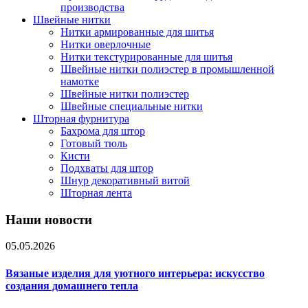
производства
Швейные нитки
Нитки армированные для шитья
Нитки оверлочные
Нитки текстурированные для шитья
Швейные нитки полиэстер в промышленной
намотке
Швейные нитки полиэстер
Швейные специальные нитки
Шторная фурнитура
Бахрома для штор
Готовый тюль
Кисти
Подхваты для штор
Шнур декоративный витой
Шторная лента
Наши новости
05.05.2026
Вязаные изделия для уютного интерьера: искусство
создания домашнего тепла