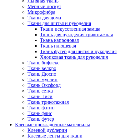
Льняная ткань
Мерный лоскут
Микрофибра
Ткани для дома
Ткани для шитья и рукоделия
Ткани искусственная замша
Ткань для рукоделия трикотажная
Ткань капроновая
Ткань плюшевая
Ткань футер для шитья и рукоделия
Хлопковая ткань для рукоделия
Ткань бифлекс
Ткань велкро
Ткань Дюспо
Ткань муслин
Ткань Оксфорд
Ткань сетка
Ткань Тиси
Ткань трикотажная
Ткань фатин
Ткань флис
Ткань футер
Клеевые прокладочные материалы
Клеевой дублерин
Клеевые ленты для ткани