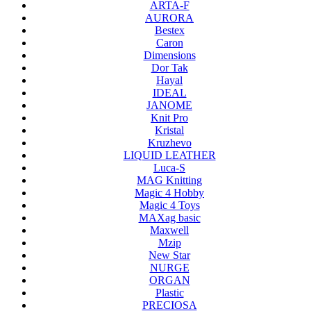
ARTA-F
AURORA
Bestex
Caron
Dimensions
Dor Tak
Hayal
IDEAL
JANOME
Knit Pro
Kristal
Kruzhevo
LIQUID LEATHER
Luca-S
MAG Knitting
Magic 4 Hobby
Magic 4 Toys
MAXag basic
Maxwell
Mzip
New Star
NURGE
ORGAN
Plastic
PRECIOSA