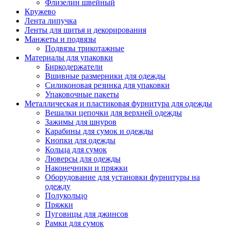
Флизелин швейный
Кружево
Лента липучка
Ленты для шитья и декорирования
Манжеты и подвязы
Подвязы трикотажные
Материалы для упаковки
Биркодержатели
Вшивные размерники для одежды
Силиконовая резинка для упаковки
Упаковочные пакеты
Металлическая и пластиковая фурнитура для одежды
Вешалки цепочки для верхней одежды
Зажимы для шнуров
Карабины для сумок и одежды
Кнопки для одежды
Кольца для сумок
Люверсы для одежды
Наконечники и пряжки
Оборудование для установки фурнитуры на
одежду
Полукольцо
Пряжки
Пуговицы для джинсов
Рамки для сумок