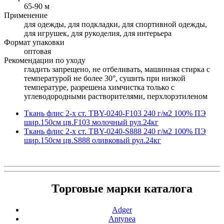
65-90 м
Применение
для одежды, для подкладки, для спортивной одежды,
для игрушек, для рукоделия, для интерьера
Формат упаковки
оптовая
Рекомендации по уходу
гладить запрещено, не отбеливать, машинная стирка с
температурой не более 30°, сушить при низкой
температуре, разрешена химчистка только с
углеводородными растворителями, перхлорэтиленом
Ткань флис 2-х ст. TBY-0240-F103 240 г/м2 100% ПЭ
шир.150см цв.F103 молочный рул.24кг
Ткань флис 2-х ст. TBY-0240-S888 240 г/м2 100% ПЭ
шир.150см цв.S888 оливковый рул.24кг
Торговые марки каталога
Adger
Antynea