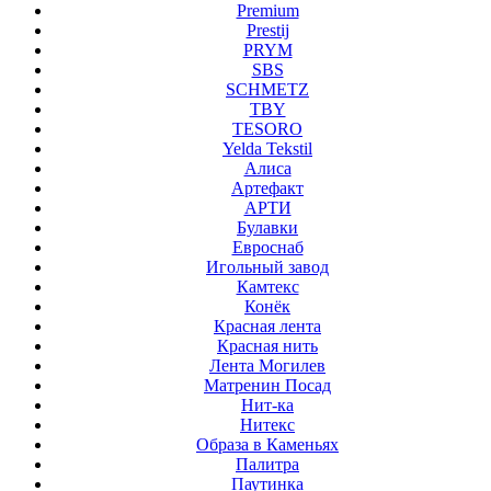
Premium
Prestij
PRYM
SBS
SCHMETZ
TBY
TESORO
Yelda Tekstil
Алиса
Артефакт
АРТИ
Булавки
Евроснаб
Игольный завод
Камтекс
Конёк
Красная лента
Красная нить
Лента Могилев
Матренин Посад
Нит-ка
Нитекс
Образа в Каменьях
Палитра
Паутинка