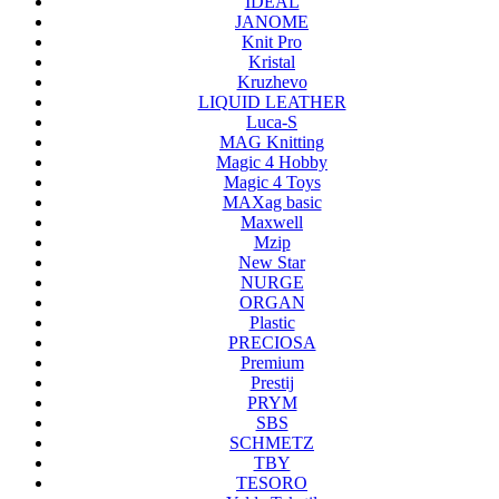
IDEAL
JANOME
Knit Pro
Kristal
Kruzhevo
LIQUID LEATHER
Luca-S
MAG Knitting
Magic 4 Hobby
Magic 4 Toys
MAXag basic
Maxwell
Mzip
New Star
NURGE
ORGAN
Plastic
PRECIOSA
Premium
Prestij
PRYM
SBS
SCHMETZ
TBY
TESORO