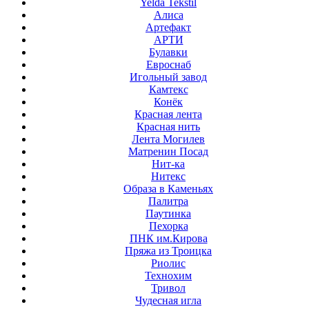
Yelda Tekstil
Алиса
Артефакт
АРТИ
Булавки
Евроснаб
Игольный завод
Камтекс
Конёк
Красная лента
Красная нить
Лента Могилев
Матренин Посад
Нит-ка
Нитекс
Образа в Каменьях
Палитра
Паутинка
Пехорка
ПНК им.Кирова
Пряжа из Троицка
Риолис
Технохим
Тривол
Чудесная игла