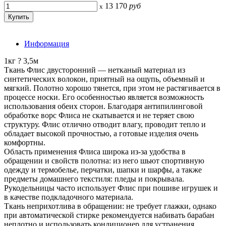
13 170
руб
x
Информация
1кг ? 3,5м
Ткань Флис двусторонний — нетканый материал из
синтетических волокон, приятный на ощупь, объемный и
мягкий. Полотно хорошо тянется, при этом не растягивается в
процессе носки. Его особенностью является возможность
использования обеих сторон. Благодаря антипилинговой
обработке ворс Флиса не скатывается и не теряет свою
структуру. Флис отлично отводит влагу, проводит тепло и
обладает высокой прочностью, а готовые изделия очень
комфортны.
Область применения Флиса широка из-за удобства в
обращении и свойств полотна: из него шьют спортивную
одежду и термобелье, перчатки, шапки и шарфы, а также
предметы домашнего текстиля: пледы и покрывала.
Рукодельницы часто использует Флис при пошиве игрушек и
в качестве подкладочного материала.
Ткань неприхотлива в обращении: не требует глажки, однако
при автоматической стирке рекомендуется набивать барабан
неплотно и использовать кондиционер для устранения