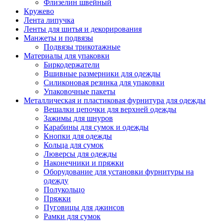
Флизелин швейный
Кружево
Лента липучка
Ленты для шитья и декорирования
Манжеты и подвязы
Подвязы трикотажные
Материалы для упаковки
Биркодержатели
Вшивные размерники для одежды
Силиконовая резинка для упаковки
Упаковочные пакеты
Металлическая и пластиковая фурнитура для одежды
Вешалки цепочки для верхней одежды
Зажимы для шнуров
Карабины для сумок и одежды
Кнопки для одежды
Кольца для сумок
Люверсы для одежды
Наконечники и пряжки
Оборудование для установки фурнитуры на
одежду
Полукольцо
Пряжки
Пуговицы для джинсов
Рамки для сумок