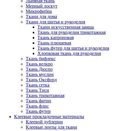
Льняная ткань
Мерный лоскут
Микрофибра
Ткани для дома
Ткани для шитья и рукоделия
Ткани искусственная замша
Ткань для рукоделия трикотажная
Ткань капроновая
Ткань плюшевая
Ткань футер для шитья и рукоделия
Хлопковая ткань для рукоделия
Ткань бифлекс
Ткань велкро
Ткань Дюспо
Ткань муслин
Ткань Оксфорд
Ткань сетка
Ткань Тиси
Ткань трикотажная
Ткань фатин
Ткань флис
Ткань футер
Клеевые прокладочные материалы
Клеевой дублерин
Клеевые ленты для ткани