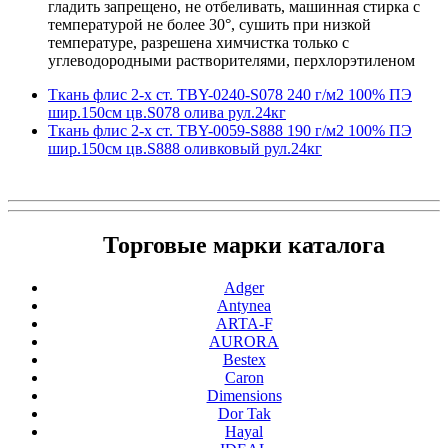
гладить запрещено, не отбеливать, машинная стирка с
температурой не более 30°, сушить при низкой
температуре, разрешена химчистка только с
углеводородными растворителями, перхлорэтиленом
Ткань флис 2-х ст. TBY-0240-S078 240 г/м2 100% ПЭ
шир.150см цв.S078 олива рул.24кг
Ткань флис 2-х ст. TBY-0059-S888 190 г/м2 100% ПЭ
шир.150см цв.S888 оливковый рул.24кг
Торговые марки каталога
Adger
Antynea
ARTA-F
AURORA
Bestex
Caron
Dimensions
Dor Tak
Hayal