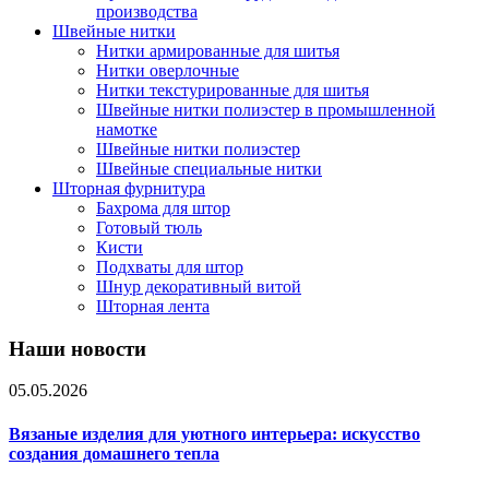
производства
Швейные нитки
Нитки армированные для шитья
Нитки оверлочные
Нитки текстурированные для шитья
Швейные нитки полиэстер в промышленной
намотке
Швейные нитки полиэстер
Швейные специальные нитки
Шторная фурнитура
Бахрома для штор
Готовый тюль
Кисти
Подхваты для штор
Шнур декоративный витой
Шторная лента
Наши новости
05.05.2026
Вязаные изделия для уютного интерьера: искусство
создания домашнего тепла