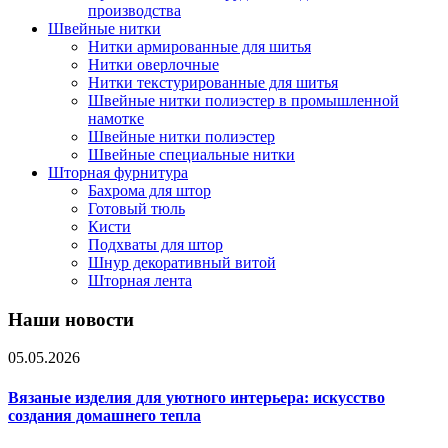
производства
Швейные нитки
Нитки армированные для шитья
Нитки оверлочные
Нитки текстурированные для шитья
Швейные нитки полиэстер в промышленной
намотке
Швейные нитки полиэстер
Швейные специальные нитки
Шторная фурнитура
Бахрома для штор
Готовый тюль
Кисти
Подхваты для штор
Шнур декоративный витой
Шторная лента
Наши новости
05.05.2026
Вязаные изделия для уютного интерьера: искусство
создания домашнего тепла