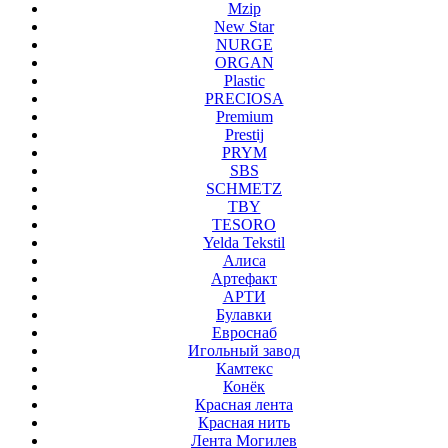
Mzip
New Star
NURGE
ORGAN
Plastic
PRECIOSA
Premium
Prestij
PRYM
SBS
SCHMETZ
TBY
TESORO
Yelda Tekstil
Алиса
Артефакт
АРТИ
Булавки
Евроснаб
Игольный завод
Камтекс
Конёк
Красная лента
Красная нить
Лента Могилев