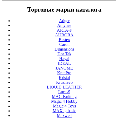
Торговые марки каталога
Adger
Antynea
ARTA-F
AURORA
Bestex
Caron
Dimensions
Dor Tak
Hayal
IDEAL
JANOME
Knit Pro
Kristal
Kruzhevo
LIQUID LEATHER
Luca-S
MAG Knitting
Magic 4 Hobby
Magic 4 Toys
MAXag basic
Maxwell