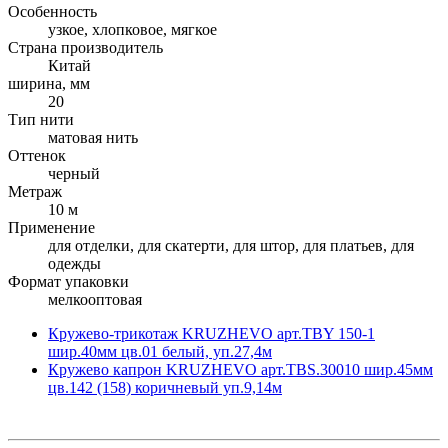
Особенность
узкое, хлопковое, мягкое
Страна производитель
Китай
ширина, мм
20
Тип нити
матовая нить
Оттенок
черный
Метраж
10 м
Применение
для отделки, для скатерти, для штор, для платьев, для
одежды
Формат упаковки
мелкооптовая
Кружево-трикотаж KRUZHEVO арт.TBY 150-1
шир.40мм цв.01 белый, уп.27,4м
Кружево капрон KRUZHEVO арт.TBS.30010 шир.45мм
цв.142 (158) коричневый уп.9,14м