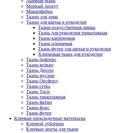
Льняная ткань
Мерный лоскут
Микрофибра
Ткани для дома
Ткани для шитья и рукоделия
Ткани искусственная замша
Ткань для рукоделия трикотажная
Ткань капроновая
Ткань плюшевая
Ткань футер для шитья и рукоделия
Хлопковая ткань для рукоделия
Ткань бифлекс
Ткань велкро
Ткань Дюспо
Ткань муслин
Ткань Оксфорд
Ткань сетка
Ткань Тиси
Ткань трикотажная
Ткань фатин
Ткань флис
Ткань футер
Клеевые прокладочные материалы
Клеевой дублерин
Клеевые ленты для ткани