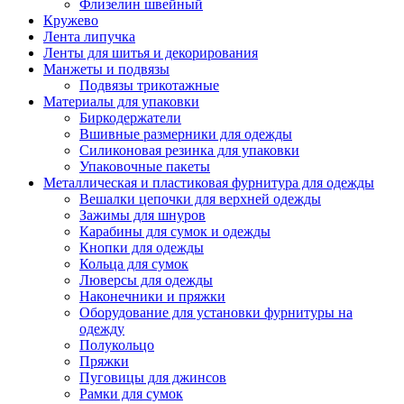
Флизелин швейный
Кружево
Лента липучка
Ленты для шитья и декорирования
Манжеты и подвязы
Подвязы трикотажные
Материалы для упаковки
Биркодержатели
Вшивные размерники для одежды
Силиконовая резинка для упаковки
Упаковочные пакеты
Металлическая и пластиковая фурнитура для одежды
Вешалки цепочки для верхней одежды
Зажимы для шнуров
Карабины для сумок и одежды
Кнопки для одежды
Кольца для сумок
Люверсы для одежды
Наконечники и пряжки
Оборудование для установки фурнитуры на
одежду
Полукольцо
Пряжки
Пуговицы для джинсов
Рамки для сумок