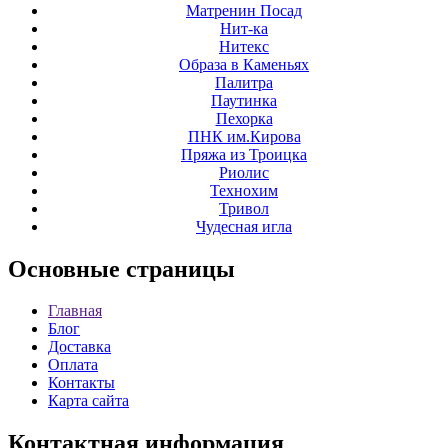
Матренин Посад
Нит-ка
Нитекс
Образа в Каменьях
Палитра
Паутинка
Пехорка
ПНК им.Кирова
Пряжа из Троицка
Риолис
Технохим
Тривол
Чудесная игла
Основные
страницы
Главная
Блог
Доставка
Оплата
Контакты
Карта сайта
Контактная
информация