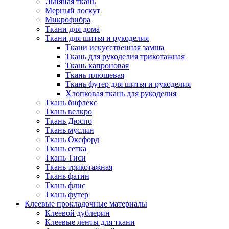
Льняная ткань
Мерный лоскут
Микрофибра
Ткани для дома
Ткани для шитья и рукоделия
Ткани искусственная замша
Ткань для рукоделия трикотажная
Ткань капроновая
Ткань плюшевая
Ткань футер для шитья и рукоделия
Хлопковая ткань для рукоделия
Ткань бифлекс
Ткань велкро
Ткань Дюспо
Ткань муслин
Ткань Оксфорд
Ткань сетка
Ткань Тиси
Ткань трикотажная
Ткань фатин
Ткань флис
Ткань футер
Клеевые прокладочные материалы
Клеевой дублерин
Клеевые ленты для ткани