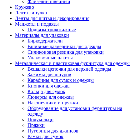
Флизелин швейный
Кружево
Лента липучка
Ленты для шитья и декорирования
Манжеты и подвязы
Подвязы трикотажные
Материалы для упаковки
Биркодержатели
Вшивные размерники для одежды
Силиконовая резинка для упаковки
Упаковочные пакеты
Металлическая и пластиковая фурнитура для одежды
Вешалки цепочки для верхней одежды
Зажимы для шнуров
Карабины для сумок и одежды
Кнопки для одежды
Кольца для сумок
Люверсы для одежды
Наконечники и пряжки
Оборудование для установки фурнитуры на
одежду
Полукольцо
Пряжки
Пуговицы для джинсов
Рамки для сумок