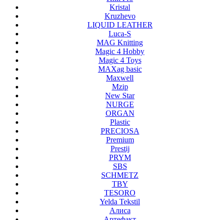
Kristal
Kruzhevo
LIQUID LEATHER
Luca-S
MAG Knitting
Magic 4 Hobby
Magic 4 Toys
MAXag basic
Maxwell
Mzip
New Star
NURGE
ORGAN
Plastic
PRECIOSA
Premium
Prestij
PRYM
SBS
SCHMETZ
TBY
TESORO
Yelda Tekstil
Алиса
Артефакт