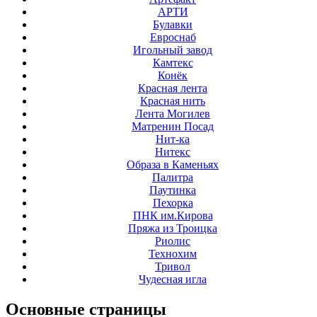
АРТИ
Булавки
Евроснаб
Игольный завод
Камтекс
Конёк
Красная лента
Красная нить
Лента Могилев
Матренин Посад
Нит-ка
Нитекс
Образа в Каменьях
Палитра
Паутинка
Пехорка
ПНК им.Кирова
Пряжа из Троицка
Риолис
Технохим
Тривол
Чудесная игла
Основные
страницы