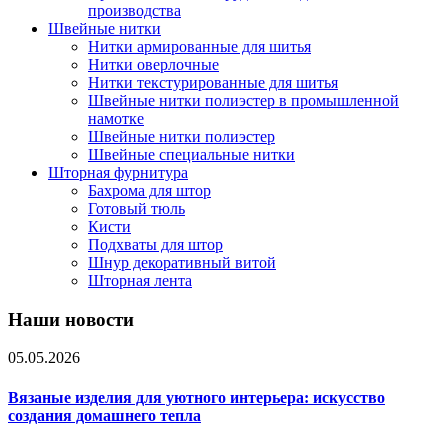
производства
Швейные нитки
Нитки армированные для шитья
Нитки оверлочные
Нитки текстурированные для шитья
Швейные нитки полиэстер в промышленной
намотке
Швейные нитки полиэстер
Швейные специальные нитки
Шторная фурнитура
Бахрома для штор
Готовый тюль
Кисти
Подхваты для штор
Шнур декоративный витой
Шторная лента
Наши новости
05.05.2026
Вязаные изделия для уютного интерьера: искусство
создания домашнего тепла