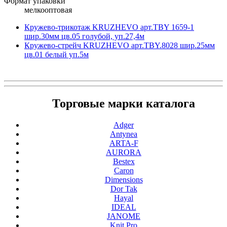
Формат упаковки
мелкооптовая
Кружево-трикотаж KRUZHEVO арт.TBY 1659-1
шир.30мм цв.05 голубой, уп.27,4м
Кружево-стрейч KRUZHEVO арт.TBY.8028 шир.25мм
цв.01 белый уп.5м
Торговые марки каталога
Adger
Antynea
ARTA-F
AURORA
Bestex
Caron
Dimensions
Dor Tak
Hayal
IDEAL
JANOME
Knit Pro