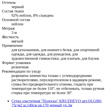
Оттенок
черный
Состав ткани
92% нейлон, 8% спандекс
Основной состав
нейлон
Метраж
3 м
Жесткость
мягкий
Применение
для купальников, для нижнего белья, для спортивной
одежды, для одежды, для рукоделия, для
художественной гимнастики, для платьев, для блузок
Формат упаковки
розничная
Рекомендации по уходу
разрешена химчистка только с углеводородными
растворителями, перхлорэтиленом в щадящем режиме,
cушка без предварительного отжима, гладить при
температуре не более 110°, не отбеливать, только ручная
стирка при температуре не более 30°
Сетка эластичная "Полоска" KRUZHEVO арт.OLG081
75г/м2 ш.140см цв.170 черный уп.3м