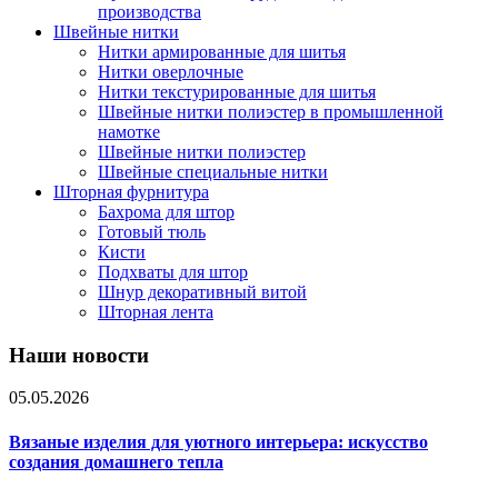
производства
Швейные нитки
Нитки армированные для шитья
Нитки оверлочные
Нитки текстурированные для шитья
Швейные нитки полиэстер в промышленной
намотке
Швейные нитки полиэстер
Швейные специальные нитки
Шторная фурнитура
Бахрома для штор
Готовый тюль
Кисти
Подхваты для штор
Шнур декоративный витой
Шторная лента
Наши новости
05.05.2026
Вязаные изделия для уютного интерьера: искусство
создания домашнего тепла