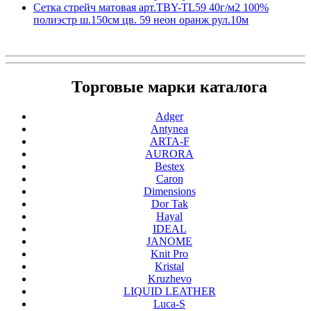
Сетка стрейч матовая арт.TBY-TL59 40г/м2 100%
полиэстр ш.150см цв. 59 неон оранж рул.10м
Торговые марки каталога
Adger
Antynea
ARTA-F
AURORA
Bestex
Caron
Dimensions
Dor Tak
Hayal
IDEAL
JANOME
Knit Pro
Kristal
Kruzhevo
LIQUID LEATHER
Luca-S