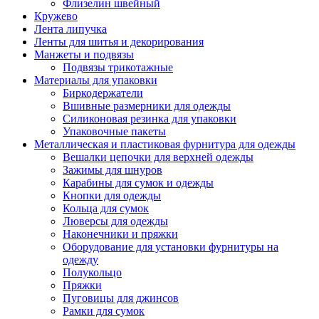
Флизелин швейный
Кружево
Лента липучка
Ленты для шитья и декорирования
Манжеты и подвязы
Подвязы трикотажные
Материалы для упаковки
Биркодержатели
Вшивные размерники для одежды
Силиконовая резинка для упаковки
Упаковочные пакеты
Металлическая и пластиковая фурнитура для одежды
Вешалки цепочки для верхней одежды
Зажимы для шнуров
Карабины для сумок и одежды
Кнопки для одежды
Кольца для сумок
Люверсы для одежды
Наконечники и пряжки
Оборудование для установки фурнитуры на
одежду
Полукольцо
Пряжки
Пуговицы для джинсов
Рамки для сумок