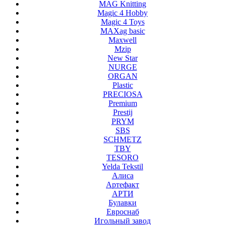
MAG Knitting
Magic 4 Hobby
Magic 4 Toys
MAXag basic
Maxwell
Mzip
New Star
NURGE
ORGAN
Plastic
PRECIOSA
Premium
Prestij
PRYM
SBS
SCHMETZ
TBY
TESORO
Yelda Tekstil
Алиса
Артефакт
АРТИ
Булавки
Евроснаб
Игольный завод