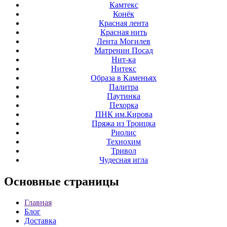
Камтекс
Конёк
Красная лента
Красная нить
Лента Могилев
Матренин Посад
Нит-ка
Нитекс
Образа в Каменьях
Палитра
Паутинка
Пехорка
ПНК им.Кирова
Пряжа из Троицка
Риолис
Технохим
Тривол
Чудесная игла
Основные
страницы
Главная
Блог
Доставка