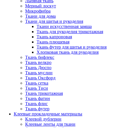
Льняная ткань
Мерный лоскут
Микрофибра
Ткани для дома
Ткани для шитья и рукоделия
Ткани искусственная замша
Ткань для рукоделия трикотажная
Ткань капроновая
Ткань плюшевая
Ткань футер для шитья и рукоделия
Хлопковая ткань для рукоделия
Ткань бифлекс
Ткань велкро
Ткань Дюспо
Ткань муслин
Ткань Оксфорд
Ткань сетка
Ткань Тиси
Ткань трикотажная
Ткань фатин
Ткань флис
Ткань футер
Клеевые прокладочные материалы
Клеевой дублерин
Клеевые ленты для ткани