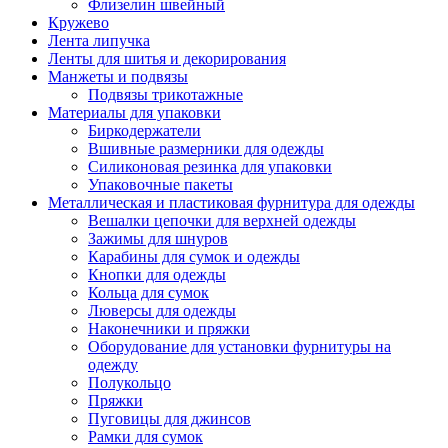
Флизелин швейный
Кружево
Лента липучка
Ленты для шитья и декорирования
Манжеты и подвязы
Подвязы трикотажные
Материалы для упаковки
Биркодержатели
Вшивные размерники для одежды
Силиконовая резинка для упаковки
Упаковочные пакеты
Металлическая и пластиковая фурнитура для одежды
Вешалки цепочки для верхней одежды
Зажимы для шнуров
Карабины для сумок и одежды
Кнопки для одежды
Кольца для сумок
Люверсы для одежды
Наконечники и пряжки
Оборудование для установки фурнитуры на
одежду
Полукольцо
Пряжки
Пуговицы для джинсов
Рамки для сумок