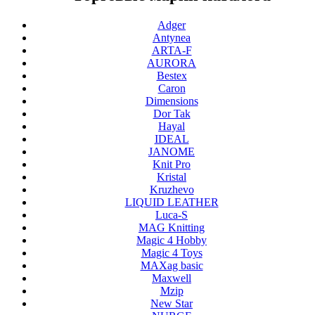
Adger
Antynea
ARTA-F
AURORA
Bestex
Caron
Dimensions
Dor Tak
Hayal
IDEAL
JANOME
Knit Pro
Kristal
Kruzhevo
LIQUID LEATHER
Luca-S
MAG Knitting
Magic 4 Hobby
Magic 4 Toys
MAXag basic
Maxwell
Mzip
New Star