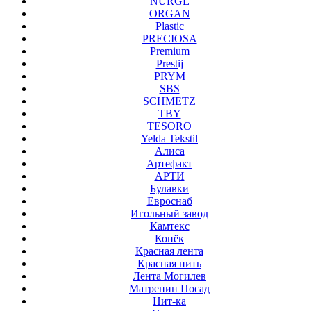
NURGE
ORGAN
Plastic
PRECIOSA
Premium
Prestij
PRYM
SBS
SCHMETZ
TBY
TESORO
Yelda Tekstil
Алиса
Артефакт
АРТИ
Булавки
Евроснаб
Игольный завод
Камтекс
Конёк
Красная лента
Красная нить
Лента Могилев
Матренин Посад
Нит-ка