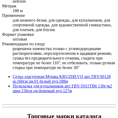
нейлон
Метраж
188 м
Применение
для нижнего белья, для одежды, для купальников, для
спортивной одежды, для художественной гимнастики,
для платьев, для блузок
Формат упаковки
оптовая
Рекомендации по уходу
разрешена химчистка только с углеводородными
растворителями, перхлорэтиленом в щадящем режиме,
cушка без предварительного отжима, гладить при
температуре не более 110°, не отбеливать, только ручная
стирка при температуре не более 30°
Сетка эластичная Мушка KRUZHEVO арт.TBY.00128
ш.160см цв.01 белый рул.188м
Подкладка для купальников арт.TBY-T011TB6 130г/м2
шир.150см цв.бежевый рул.127м
Торговые марки каталога