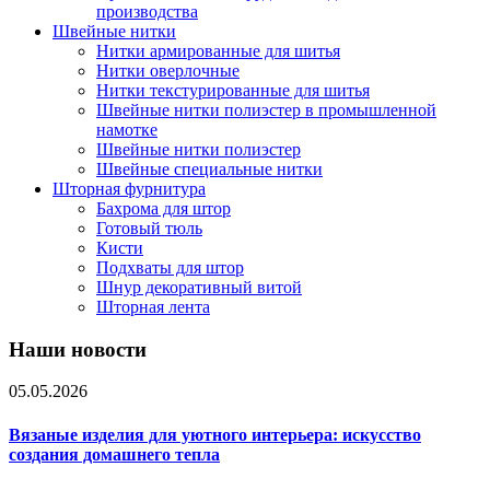
производства
Швейные нитки
Нитки армированные для шитья
Нитки оверлочные
Нитки текстурированные для шитья
Швейные нитки полиэстер в промышленной
намотке
Швейные нитки полиэстер
Швейные специальные нитки
Шторная фурнитура
Бахрома для штор
Готовый тюль
Кисти
Подхваты для штор
Шнур декоративный витой
Шторная лента
Наши новости
05.05.2026
Вязаные изделия для уютного интерьера: искусство
создания домашнего тепла