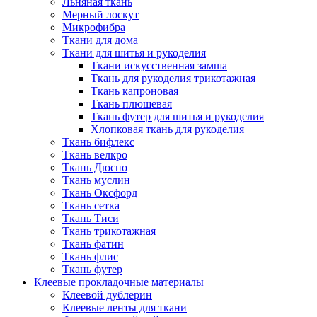
Льняная ткань
Мерный лоскут
Микрофибра
Ткани для дома
Ткани для шитья и рукоделия
Ткани искусственная замша
Ткань для рукоделия трикотажная
Ткань капроновая
Ткань плюшевая
Ткань футер для шитья и рукоделия
Хлопковая ткань для рукоделия
Ткань бифлекс
Ткань велкро
Ткань Дюспо
Ткань муслин
Ткань Оксфорд
Ткань сетка
Ткань Тиси
Ткань трикотажная
Ткань фатин
Ткань флис
Ткань футер
Клеевые прокладочные материалы
Клеевой дублерин
Клеевые ленты для ткани