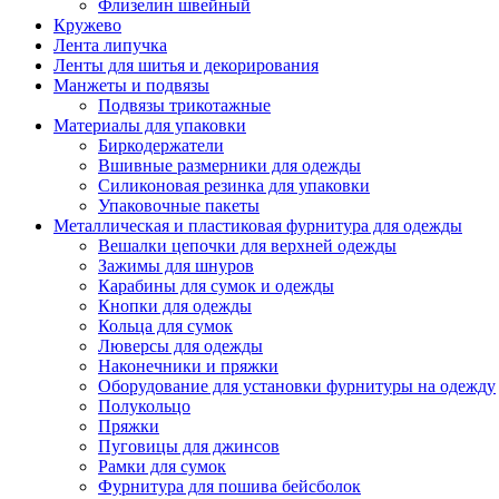
Флизелин швейный
Кружево
Лента липучка
Ленты для шитья и декорирования
Манжеты и подвязы
Подвязы трикотажные
Материалы для упаковки
Биркодержатели
Вшивные размерники для одежды
Силиконовая резинка для упаковки
Упаковочные пакеты
Металлическая и пластиковая фурнитура для одежды
Вешалки цепочки для верхней одежды
Зажимы для шнуров
Карабины для сумок и одежды
Кнопки для одежды
Кольца для сумок
Люверсы для одежды
Наконечники и пряжки
Оборудование для установки фурнитуры на одежду
Полукольцо
Пряжки
Пуговицы для джинсов
Рамки для сумок
Фурнитура для пошива бейсболок