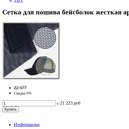
TBY
Сетка для пошива бейсболок жесткая арт
22 577
Скидка 6%
21 223
руб
x
Информация