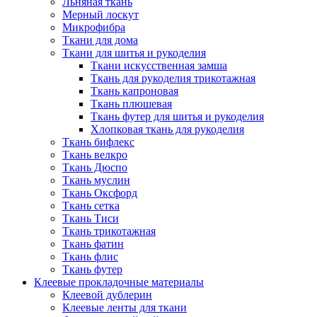
Льняная ткань
Мерный лоскут
Микрофибра
Ткани для дома
Ткани для шитья и рукоделия
Ткани искусственная замша
Ткань для рукоделия трикотажная
Ткань капроновая
Ткань плюшевая
Ткань футер для шитья и рукоделия
Хлопковая ткань для рукоделия
Ткань бифлекс
Ткань велкро
Ткань Дюспо
Ткань муслин
Ткань Оксфорд
Ткань сетка
Ткань Тиси
Ткань трикотажная
Ткань фатин
Ткань флис
Ткань футер
Клеевые прокладочные материалы
Клеевой дублерин
Клеевые ленты для ткани