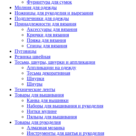
Фурнитура для сумок
Молния для одежды
Ножницы для рукоделия и вырезания
Подплечники для одежды
Принадлежности для вязания
Аксессуары для вязания
Крючки для вязания
Пряжа для вязания
Спицы для вязания
Пуговицы
Резинка швейная
Тесьма, шнуры, шнурки и аппликации
Аппликации на одежду
Тесьма декоративная
Шнурки
Шнуры
Технические ленты
Товары для вышивания
Канва для вышивки
Наборы для вышивания и рукоделия
Нитки мулине
Пяльцы для вышивания
Товары для рукоделия
Алмазная мозаика
Инструменты для шитья и рукоделия