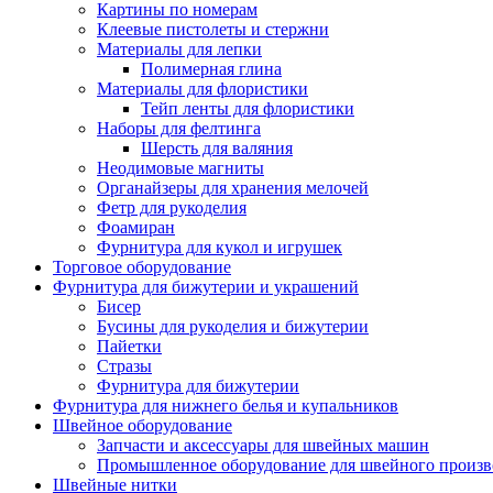
Картины по номерам
Клеевые пистолеты и стержни
Материалы для лепки
Полимерная глина
Материалы для флористики
Тейп ленты для флористики
Наборы для фелтинга
Шерсть для валяния
Неодимовые магниты
Органайзеры для хранения мелочей
Фетр для рукоделия
Фоамиран
Фурнитура для кукол и игрушек
Торговое оборудование
Фурнитура для бижутерии и украшений
Бисер
Бусины для рукоделия и бижутерии
Пайетки
Стразы
Фурнитура для бижутерии
Фурнитура для нижнего белья и купальников
Швейное оборудование
Запчасти и аксессуары для швейных машин
Промышленное оборудование для швейного произв
Швейные нитки