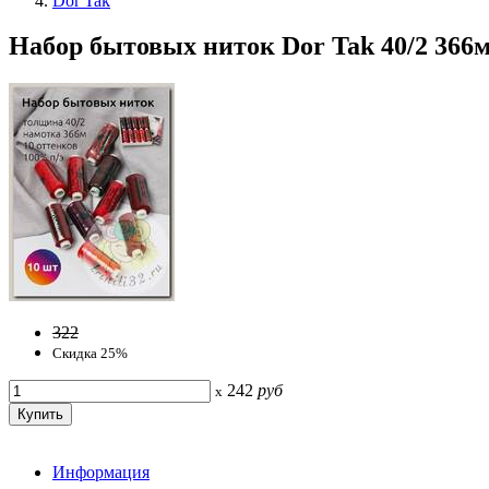
Dor Tak
Набор бытовых ниток Dor Tak 40/2 366м
322
Скидка 25%
242
руб
x
Информация