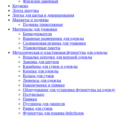
Флизелин швейный
Кружево
Лента липучка
Ленты для шитья и декорирования
Манжеты и подвязы
Подвязы трикотажные
Материалы для упаковки
Биркодержатели
Вшивные размерники для одежды
Силиконовая резинка для упаковки
Упаковочные пакеты
Металлическая и пластиковая фурнитура для одежды
Вешалки цепочки для верхней одежды
Зажимы для шнуров
Карабины для сумок и одежды
Кнопки для одежды
Кольца для сумок
Люверсы для одежды
Наконечники и пряжки
Оборудование для установки фурнитуры на одежду
Полукольцо
Пряжки
Пуговицы для джинсов
Рамки для сумок
Фурнитура для пошива бейсболок