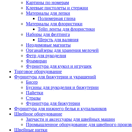
Картины по номерам
Клеевые пистолеты и стержни
Материалы для лепки
Полимерная глина
Материалы для флористики
Тейп ленты для флористики
Наборы для фелтинга
Шерсть для валяния
Неодимовые магниты
Органайзеры для хранения мелочей
Фетр для рукоделия
Фоамиран
Фурнитура для кукол и игрушек
Торговое оборудование
Фурнитура для бижутерии и украшений
Бисер
Бусины для рукоделия и бижутерии
Пайетки
Стразы
Фурнитура для бижутерии
Фурнитура для нижнего белья и купальников
Швейное оборудование
Запчасти и аксессуары для швейных машин
Промышленное оборудование для швейного произв
Швейные нитки