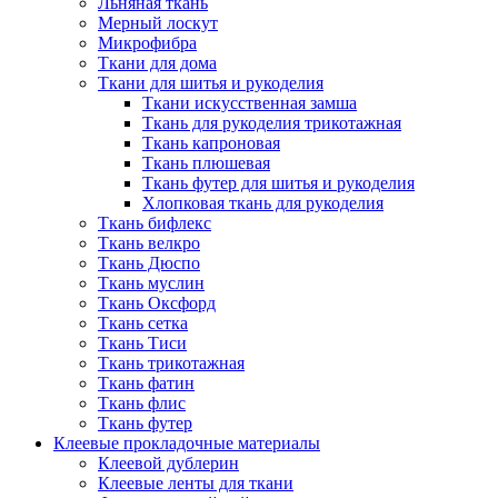
Льняная ткань
Мерный лоскут
Микрофибра
Ткани для дома
Ткани для шитья и рукоделия
Ткани искусственная замша
Ткань для рукоделия трикотажная
Ткань капроновая
Ткань плюшевая
Ткань футер для шитья и рукоделия
Хлопковая ткань для рукоделия
Ткань бифлекс
Ткань велкро
Ткань Дюспо
Ткань муслин
Ткань Оксфорд
Ткань сетка
Ткань Тиси
Ткань трикотажная
Ткань фатин
Ткань флис
Ткань футер
Клеевые прокладочные материалы
Клеевой дублерин
Клеевые ленты для ткани