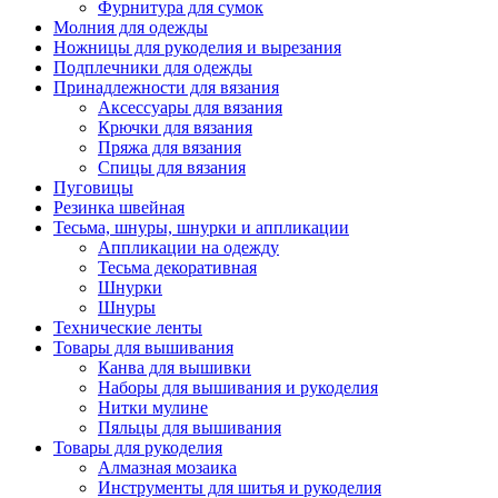
Фурнитура для сумок
Молния для одежды
Ножницы для рукоделия и вырезания
Подплечники для одежды
Принадлежности для вязания
Аксессуары для вязания
Крючки для вязания
Пряжа для вязания
Спицы для вязания
Пуговицы
Резинка швейная
Тесьма, шнуры, шнурки и аппликации
Аппликации на одежду
Тесьма декоративная
Шнурки
Шнуры
Технические ленты
Товары для вышивания
Канва для вышивки
Наборы для вышивания и рукоделия
Нитки мулине
Пяльцы для вышивания
Товары для рукоделия
Алмазная мозаика
Инструменты для шитья и рукоделия