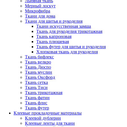
Льняная ткань
Мерный лоскут
Микрофибра
Ткани для дома
Ткани для шитья и рукоделия
Ткани искусственная замша
Ткань для рукоделия трикотажная
Ткань капроновая
Ткань плюшевая
Ткань футер для шитья и рукоделия
Хлопковая ткань для рукоделия
Ткань бифлекс
Ткань велкро
Ткань Дюспо
Ткань муслин
Ткань Оксфорд
Ткань сетка
Ткань Тиси
Ткань трикотажная
Ткань фатин
Ткань флис
Ткань футер
Клеевые прокладочные материалы
Клеевой дублерин
Клеевые ленты для ткани