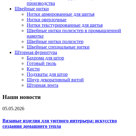
производства
Швейные нитки
Нитки армированные для шитья
Нитки оверлочные
Нитки текстурированные для шитья
Швейные нитки полиэстер в промышленной
намотке
Швейные нитки полиэстер
Швейные специальные нитки
Шторная фурнитура
Бахрома для штор
Готовый тюль
Кисти
Подхваты для штор
Шнур декоративный витой
Шторная лента
Наши новости
05.05.2026
Вязаные изделия для уютного интерьера: искусство
создания домашнего тепла