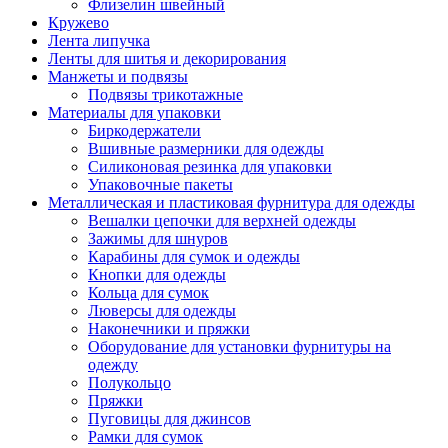
Флизелин швейный
Кружево
Лента липучка
Ленты для шитья и декорирования
Манжеты и подвязы
Подвязы трикотажные
Материалы для упаковки
Биркодержатели
Вшивные размерники для одежды
Силиконовая резинка для упаковки
Упаковочные пакеты
Металлическая и пластиковая фурнитура для одежды
Вешалки цепочки для верхней одежды
Зажимы для шнуров
Карабины для сумок и одежды
Кнопки для одежды
Кольца для сумок
Люверсы для одежды
Наконечники и пряжки
Оборудование для установки фурнитуры на
одежду
Полукольцо
Пряжки
Пуговицы для джинсов
Рамки для сумок