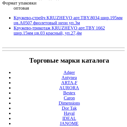
Формат упаковки
оптовая
Кружево-стрейч KRUZHEVO арт.TBY.8034 шир.195мм
цв.A0507 фиолетовый неон уп.3м
Кружево-трикотаж KRUZHEVO арт.TBY 1662
шир.15мм цв.03 красный, уп.27,4м
Торговые марки каталога
Adger
Antynea
ARTA-F
AURORA
Bestex
Caron
Dimensions
Dor Tak
Hayal
IDEAL
JANOME