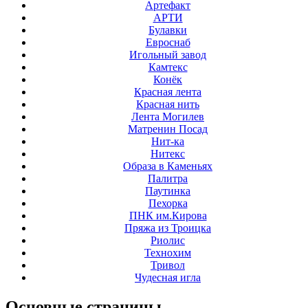
Артефакт
АРТИ
Булавки
Евроснаб
Игольный завод
Камтекс
Конёк
Красная лента
Красная нить
Лента Могилев
Матренин Посад
Нит-ка
Нитекс
Образа в Каменьях
Палитра
Паутинка
Пехорка
ПНК им.Кирова
Пряжа из Троицка
Риолис
Технохим
Тривол
Чудесная игла
Основные
страницы