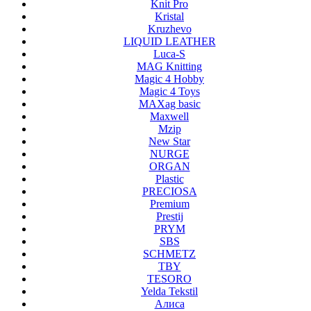
Knit Pro
Kristal
Kruzhevo
LIQUID LEATHER
Luca-S
MAG Knitting
Magic 4 Hobby
Magic 4 Toys
MAXag basic
Maxwell
Mzip
New Star
NURGE
ORGAN
Plastic
PRECIOSA
Premium
Prestij
PRYM
SBS
SCHMETZ
TBY
TESORO
Yelda Tekstil
Алиса