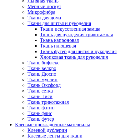
Льняная ткань
Мерный лоскут
Микрофибра
Ткани для дома
Ткани для шитья и рукоделия
Ткани искусственная замша
Ткань для рукоделия трикотажная
Ткань капроновая
Ткань плюшевая
Ткань футер для шитья и рукоделия
Хлопковая ткань для рукоделия
Ткань бифлекс
Ткань велкро
Ткань Дюспо
Ткань муслин
Ткань Оксфорд
Ткань сетка
Ткань Тиси
Ткань трикотажная
Ткань фатин
Ткань флис
Ткань футер
Клеевые прокладочные материалы
Клеевой дублерин
Клеевые ленты для ткани