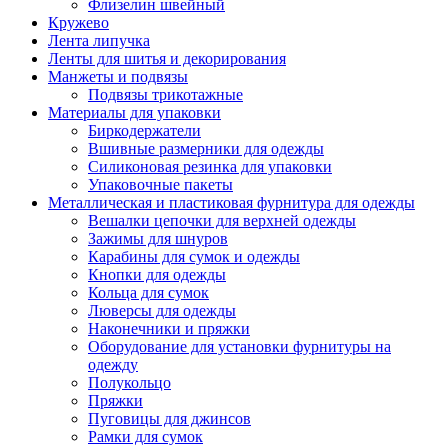
Флизелин швейный
Кружево
Лента липучка
Ленты для шитья и декорирования
Манжеты и подвязы
Подвязы трикотажные
Материалы для упаковки
Биркодержатели
Вшивные размерники для одежды
Силиконовая резинка для упаковки
Упаковочные пакеты
Металлическая и пластиковая фурнитура для одежды
Вешалки цепочки для верхней одежды
Зажимы для шнуров
Карабины для сумок и одежды
Кнопки для одежды
Кольца для сумок
Люверсы для одежды
Наконечники и пряжки
Оборудование для установки фурнитуры на
одежду
Полукольцо
Пряжки
Пуговицы для джинсов
Рамки для сумок