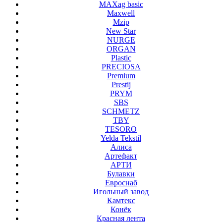
MAXag basic
Maxwell
Mzip
New Star
NURGE
ORGAN
Plastic
PRECIOSA
Premium
Prestij
PRYM
SBS
SCHMETZ
TBY
TESORO
Yelda Tekstil
Алиса
Артефакт
АРТИ
Булавки
Евроснаб
Игольный завод
Камтекс
Конёк
Красная лента