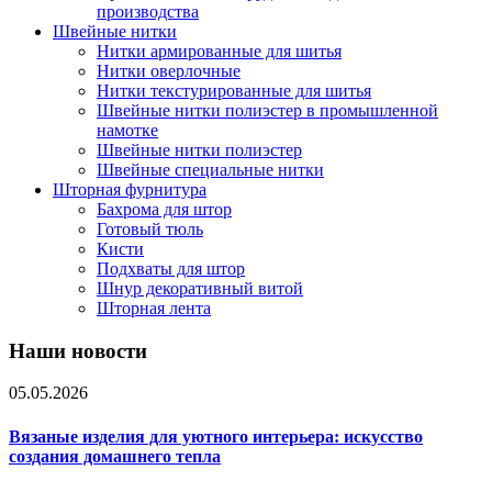
производства
Швейные нитки
Нитки армированные для шитья
Нитки оверлочные
Нитки текстурированные для шитья
Швейные нитки полиэстер в промышленной
намотке
Швейные нитки полиэстер
Швейные специальные нитки
Шторная фурнитура
Бахрома для штор
Готовый тюль
Кисти
Подхваты для штор
Шнур декоративный витой
Шторная лента
Наши новости
05.05.2026
Вязаные изделия для уютного интерьера: искусство
создания домашнего тепла