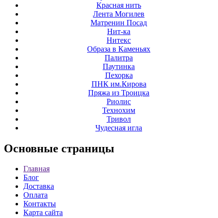
Красная нить
Лента Могилев
Матренин Посад
Нит-ка
Нитекс
Образа в Каменьях
Палитра
Паутинка
Пехорка
ПНК им.Кирова
Пряжа из Троицка
Риолис
Технохим
Тривол
Чудесная игла
Основные
страницы
Главная
Блог
Доставка
Оплата
Контакты
Карта сайта