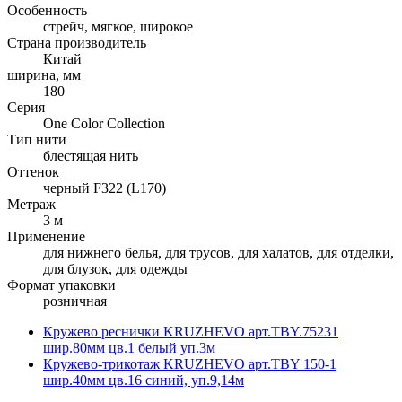
Особенность
стрейч, мягкое, широкое
Страна производитель
Китай
ширина, мм
180
Серия
One Color Collection
Тип нити
блестящая нить
Оттенок
черный F322 (L170)
Метраж
3 м
Применение
для нижнего белья, для трусов, для халатов, для отделки,
для блузок, для одежды
Формат упаковки
розничная
Кружево реснички KRUZHEVO арт.TBY.75231
шир.80мм цв.1 белый уп.3м
Кружево-трикотаж KRUZHEVO арт.TBY 150-1
шир.40мм цв.16 синий, уп.9,14м