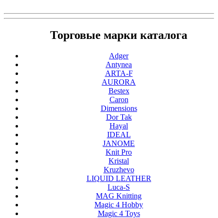
Торговые марки каталога
Adger
Antynea
ARTA-F
AURORA
Bestex
Caron
Dimensions
Dor Tak
Hayal
IDEAL
JANOME
Knit Pro
Kristal
Kruzhevo
LIQUID LEATHER
Luca-S
MAG Knitting
Magic 4 Hobby
Magic 4 Toys