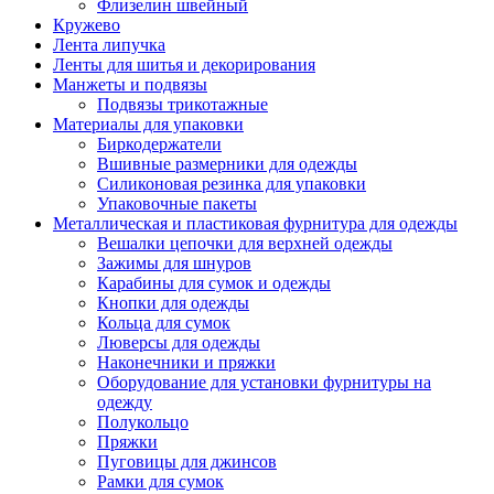
Флизелин швейный
Кружево
Лента липучка
Ленты для шитья и декорирования
Манжеты и подвязы
Подвязы трикотажные
Материалы для упаковки
Биркодержатели
Вшивные размерники для одежды
Силиконовая резинка для упаковки
Упаковочные пакеты
Металлическая и пластиковая фурнитура для одежды
Вешалки цепочки для верхней одежды
Зажимы для шнуров
Карабины для сумок и одежды
Кнопки для одежды
Кольца для сумок
Люверсы для одежды
Наконечники и пряжки
Оборудование для установки фурнитуры на
одежду
Полукольцо
Пряжки
Пуговицы для джинсов
Рамки для сумок