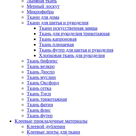
Льняная ткань
Мерный лоскут
Микрофибра
Ткани для дома
Ткани для шитья и рукоделия
Ткани искусственная замша
Ткань для рукоделия трикотажная
Ткань капроновая
Ткань плюшевая
Ткань футер для шитья и рукоделия
Хлопковая ткань для рукоделия
Ткань бифлекс
Ткань велкро
Ткань Дюспо
Ткань муслин
Ткань Оксфорд
Ткань сетка
Ткань Тиси
Ткань трикотажная
Ткань фатин
Ткань флис
Ткань футер
Клеевые прокладочные материалы
Клеевой дублерин
Клеевые ленты для ткани