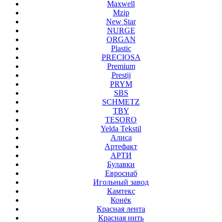
Maxwell
Mzip
New Star
NURGE
ORGAN
Plastic
PRECIOSA
Premium
Prestij
PRYM
SBS
SCHMETZ
TBY
TESORO
Yelda Tekstil
Алиса
Артефакт
АРТИ
Булавки
Евроснаб
Игольный завод
Камтекс
Конёк
Красная лента
Красная нить