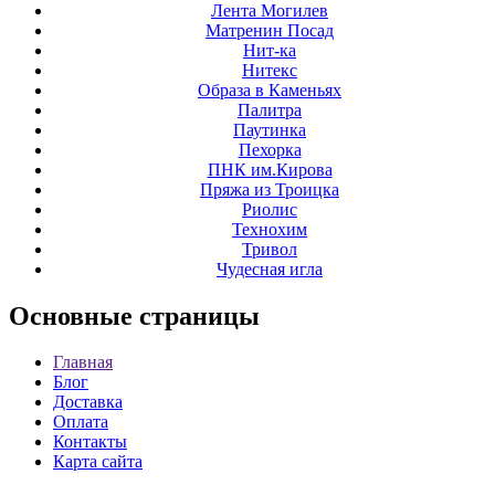
Лента Могилев
Матренин Посад
Нит-ка
Нитекс
Образа в Каменьях
Палитра
Паутинка
Пехорка
ПНК им.Кирова
Пряжа из Троицка
Риолис
Технохим
Тривол
Чудесная игла
Основные
страницы
Главная
Блог
Доставка
Оплата
Контакты
Карта сайта