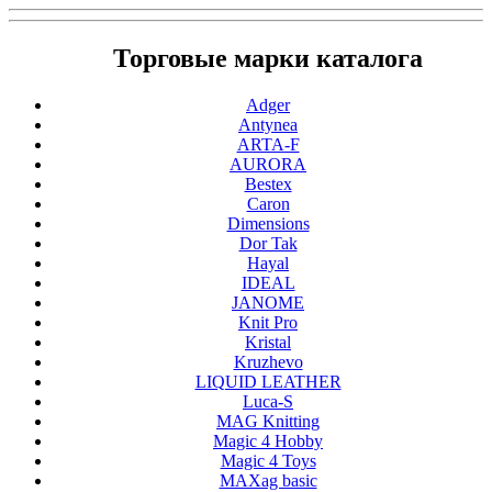
Торговые марки каталога
Adger
Antynea
ARTA-F
AURORA
Bestex
Caron
Dimensions
Dor Tak
Hayal
IDEAL
JANOME
Knit Pro
Kristal
Kruzhevo
LIQUID LEATHER
Luca-S
MAG Knitting
Magic 4 Hobby
Magic 4 Toys
MAXag basic