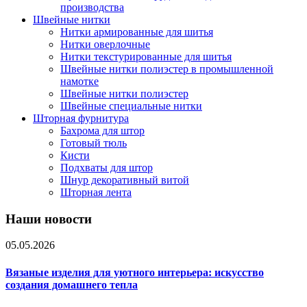
производства
Швейные нитки
Нитки армированные для шитья
Нитки оверлочные
Нитки текстурированные для шитья
Швейные нитки полиэстер в промышленной
намотке
Швейные нитки полиэстер
Швейные специальные нитки
Шторная фурнитура
Бахрома для штор
Готовый тюль
Кисти
Подхваты для штор
Шнур декоративный витой
Шторная лента
Наши новости
05.05.2026
Вязаные изделия для уютного интерьера: искусство
создания домашнего тепла