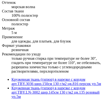
Оттенок
морская волна
Состав ткани
100% полиэстер
Основной состав
полиэстер
Метраж
5 м
Применение
для одежды, для платьев, для блузок
Формат упаковки
розничная
Рекомендации по уходу
только ручная стирка при температуре не более 30°,
гладить при температуре не более 110°, не отбеливать,
разрешена химчистка только с углеводородными
растворителями, перхлорэтиленом
Кружевная ткань (гипюр) в нарезке с кордом
арт.TBY.3036 шир.150см 130 г/м2 цв.816 персик уп.5м
Кружевная ткань (гипюр) в нарезке с кордом
арт.TBY.LN-3002 шир.145см 130 г/м2 цв.135 розовый
уп.5м