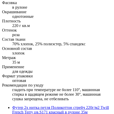
Фасовка
в рулоне
Окрашивание
однотонные
Плотность
220 г кв.м
Оттенок
роза
Состав ткани
70% хлопок, 25% полиэстер, 5% спандекс
Основной состав
хлопок
Метраж
35 м
Применение
для одежды
Формат упаковки
оптовая
Рекомендации по уходу
гладить при температуре не более 110°, машинная
стирка в щадящем режиме не более 30°, машинная
сушка запрещена, не отбеливать
Футер 2х нитка петля Поликоттон стрейч 220г/м2 Twill
French Terry цв.S171 красный в рулоне 35м