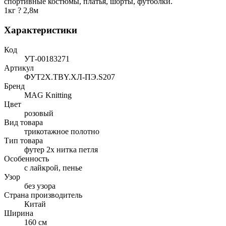
спортивные костюмы, платья, шорты, футболки.
1кг ? 2,8м
Характеристики
Код
УТ-00183271
Артикул
ФУТ2Х.TBY.ХЛ-ПЭ.S207
Бренд
MAG Knitting
Цвет
розовый
Вид товара
трикотажное полотно
Тип товара
футер 2х нитка петля
Особенность
с лайкрой, пенье
Узор
без узора
Страна производитель
Китай
Ширина
160 см