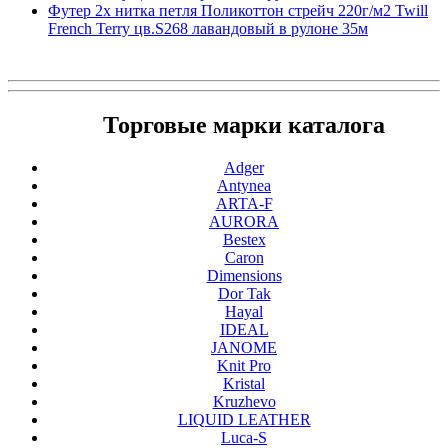
Футер 2х нитка петля Поликоттон стрейч 220г/м2 Twill
French Terry цв.S268 лавандовый в рулоне 35м
Торговые марки каталога
Adger
Antynea
ARTA-F
AURORA
Bestex
Caron
Dimensions
Dor Tak
Hayal
IDEAL
JANOME
Knit Pro
Kristal
Kruzhevo
LIQUID LEATHER
Luca-S