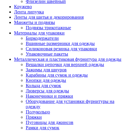
Флизелин швейный
Кружево
Лента липучка
Ленты для шитья и декорирования
Манжеты и подвязы
Подвязы трикотажные
Материалы для упаковки
Биркодержатели
Вшивные размерники для одежды
Силиконовая резинка для упаковки
Упаковочные пакеты
Металлическая и пластиковая фурнитура для одежды
Вешалки цепочки для верхней одежды
Зажимы для шнуров
Карабины для сумок и одежды
Кнопки для одежды
Кольца для сумок
Люверсы для одежды
Наконечники и пряжки
Оборудование для установки фурнитуры на
одежду
Полукольцо
Пряжки
Пуговицы для джинсов
Рамки для сумок