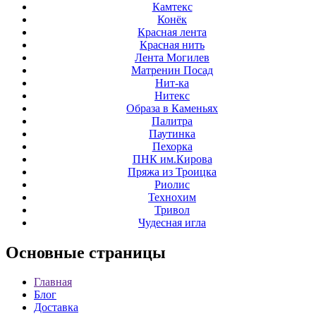
Камтекс
Конёк
Красная лента
Красная нить
Лента Могилев
Матренин Посад
Нит-ка
Нитекс
Образа в Каменьях
Палитра
Паутинка
Пехорка
ПНК им.Кирова
Пряжа из Троицка
Риолис
Технохим
Тривол
Чудесная игла
Основные
страницы
Главная
Блог
Доставка