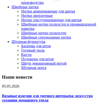
производства
Швейные нитки
Нитки армированные для шитья
Нитки оверлочные
Нитки текстурированные для шитья
Швейные нитки полиэстер в промышленной
намотке
Швейные нитки полиэстер
Швейные специальные нитки
Шторная фурнитура
Бахрома для штор
Готовый тюль
Кисти
Подхваты для штор
Шнур декоративный витой
Шторная лента
Наши новости
05.05.2026
Вязаные изделия для уютного интерьера: искусство
создания домашнего тепла