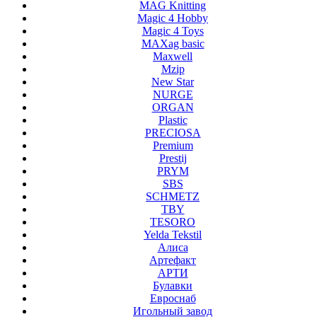
MAG Knitting
Magic 4 Hobby
Magic 4 Toys
MAXag basic
Maxwell
Mzip
New Star
NURGE
ORGAN
Plastic
PRECIOSA
Premium
Prestij
PRYM
SBS
SCHMETZ
TBY
TESORO
Yelda Tekstil
Алиса
Артефакт
АРТИ
Булавки
Евроснаб
Игольный завод