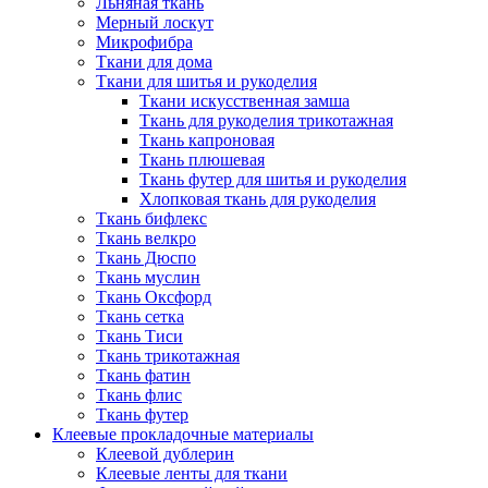
Льняная ткань
Мерный лоскут
Микрофибра
Ткани для дома
Ткани для шитья и рукоделия
Ткани искусственная замша
Ткань для рукоделия трикотажная
Ткань капроновая
Ткань плюшевая
Ткань футер для шитья и рукоделия
Хлопковая ткань для рукоделия
Ткань бифлекс
Ткань велкро
Ткань Дюспо
Ткань муслин
Ткань Оксфорд
Ткань сетка
Ткань Тиси
Ткань трикотажная
Ткань фатин
Ткань флис
Ткань футер
Клеевые прокладочные материалы
Клеевой дублерин
Клеевые ленты для ткани