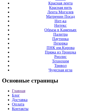
Красная лента
Красная нить
Лента Могилев
Матренин Посад
Нит-ка
Нитекс
Образа в Каменьях
Палитра
Паутинка
Пехорка
ПНК им.Кирова
Пряжа из Троицка
Риолис
Технохим
Тривол
Чудесная игла
Основные
страницы
Главная
Блог
Доставка
Оплата
Контакты