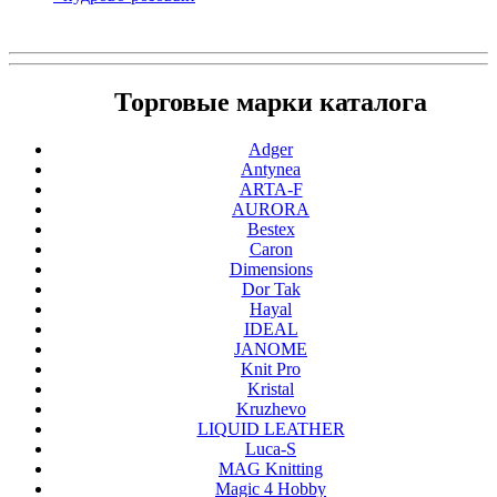
Торговые марки каталога
Adger
Antynea
ARTA-F
AURORA
Bestex
Caron
Dimensions
Dor Tak
Hayal
IDEAL
JANOME
Knit Pro
Kristal
Kruzhevo
LIQUID LEATHER
Luca-S
MAG Knitting
Magic 4 Hobby