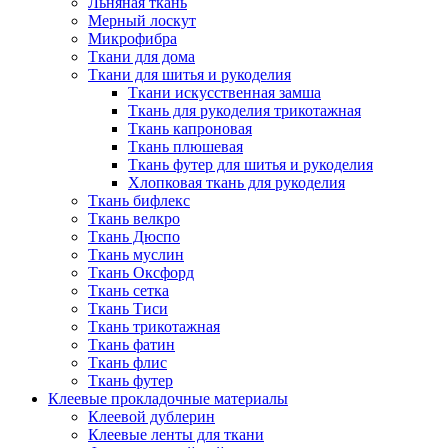
Льняная ткань
Мерный лоскут
Микрофибра
Ткани для дома
Ткани для шитья и рукоделия
Ткани искусственная замша
Ткань для рукоделия трикотажная
Ткань капроновая
Ткань плюшевая
Ткань футер для шитья и рукоделия
Хлопковая ткань для рукоделия
Ткань бифлекс
Ткань велкро
Ткань Дюспо
Ткань муслин
Ткань Оксфорд
Ткань сетка
Ткань Тиси
Ткань трикотажная
Ткань фатин
Ткань флис
Ткань футер
Клеевые прокладочные материалы
Клеевой дублерин
Клеевые ленты для ткани