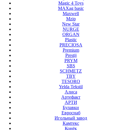
Magic 4 Toys
MAXag basic
Maxwell
Mzip
New Star
NURGE
ORGAN
Plastic
PRECIOSA
Premium
Prestij
PRYM
SBS
SCHMETZ
TBY
TESORO
Yelda Tekstil
Алиса
Артефакт
АРТИ
Булавки
Евроснаб
Игольный завод
Камтекс
Конёк