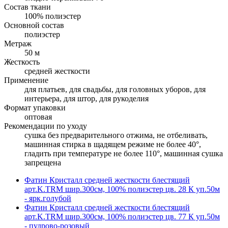
Состав ткани
100% полиэстер
Основной состав
полиэстер
Метраж
50 м
Жесткость
средней жесткости
Применение
для платьев, для свадьбы, для головных уборов, для
интерьера, для штор, для рукоделия
Формат упаковки
оптовая
Рекомендации по уходу
cушка без предварительного отжима, не отбеливать,
машинная стирка в щадящем режиме не более 40°,
гладить при температуре не более 110°, машинная сушка
запрещена
Фатин Кристалл средней жесткости блестящий
арт.K.TRM шир.300см, 100% полиэстер цв. 28 К уп.50м
- ярк.голубой
Фатин Кристалл средней жесткости блестящий
арт.K.TRM шир.300см, 100% полиэстер цв. 77 К уп.50м
- пудрово-розовый