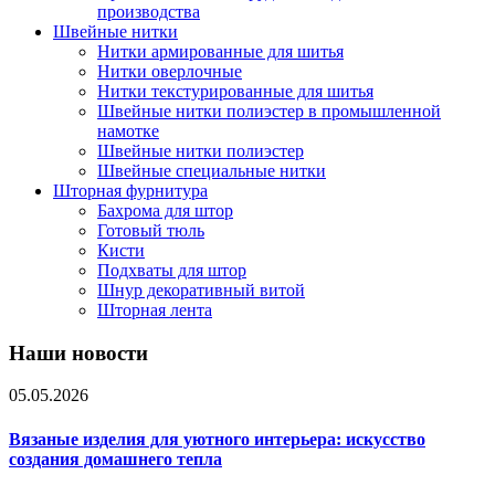
производства
Швейные нитки
Нитки армированные для шитья
Нитки оверлочные
Нитки текстурированные для шитья
Швейные нитки полиэстер в промышленной
намотке
Швейные нитки полиэстер
Швейные специальные нитки
Шторная фурнитура
Бахрома для штор
Готовый тюль
Кисти
Подхваты для штор
Шнур декоративный витой
Шторная лента
Наши новости
05.05.2026
Вязаные изделия для уютного интерьера: искусство
создания домашнего тепла