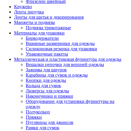
Флизелин швейный
Кружево
Лента липучка
Ленты для шитья и декорирования
Манжеты и подвязы
Подвязы трикотажные
Материалы для упаковки
Биркодержатели
Вшивные размерники для одежды
Силиконовая резинка для упаковки
Упаковочные пакеты
Металлическая и пластиковая фурнитура для одежды
Вешалки цепочки для верхней одежды
Зажимы для шнуров
Карабины для сумок и одежды
Кнопки для одежды
Кольца для сумок
Люверсы для одежды
Наконечники и пряжки
Оборудование для установки фурнитуры на
одежду
Полукольцо
Пряжки
Пуговицы для джинсов
Рамки для сумок