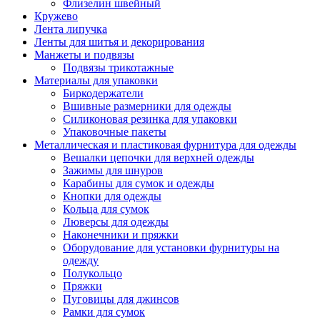
Флизелин швейный
Кружево
Лента липучка
Ленты для шитья и декорирования
Манжеты и подвязы
Подвязы трикотажные
Материалы для упаковки
Биркодержатели
Вшивные размерники для одежды
Силиконовая резинка для упаковки
Упаковочные пакеты
Металлическая и пластиковая фурнитура для одежды
Вешалки цепочки для верхней одежды
Зажимы для шнуров
Карабины для сумок и одежды
Кнопки для одежды
Кольца для сумок
Люверсы для одежды
Наконечники и пряжки
Оборудование для установки фурнитуры на
одежду
Полукольцо
Пряжки
Пуговицы для джинсов
Рамки для сумок