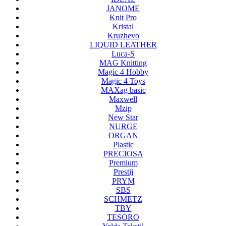
JANOME
Knit Pro
Kristal
Kruzhevo
LIQUID LEATHER
Luca-S
MAG Knitting
Magic 4 Hobby
Magic 4 Toys
MAXag basic
Maxwell
Mzip
New Star
NURGE
ORGAN
Plastic
PRECIOSA
Premium
Prestij
PRYM
SBS
SCHMETZ
TBY
TESORO