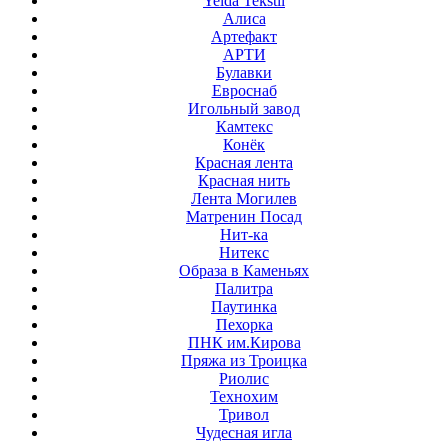
Yelda Tekstil
Алиса
Артефакт
АРТИ
Булавки
Евроснаб
Игольный завод
Камтекс
Конёк
Красная лента
Красная нить
Лента Могилев
Матренин Посад
Нит-ка
Нитекс
Образа в Каменьях
Палитра
Паутинка
Пехорка
ПНК им.Кирова
Пряжа из Троицка
Риолис
Технохим
Тривол
Чудесная игла