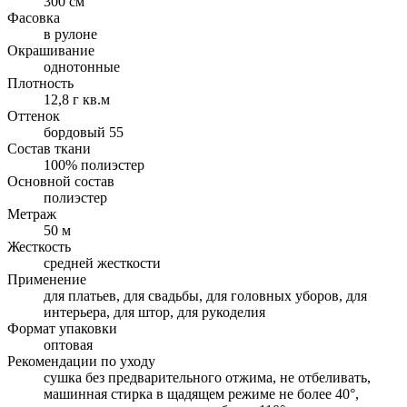
300 см
Фасовка
в рулоне
Окрашивание
однотонные
Плотность
12,8 г кв.м
Оттенок
бордовый 55
Состав ткани
100% полиэстер
Основной состав
полиэстер
Метраж
50 м
Жесткость
средней жесткости
Применение
для платьев, для свадьбы, для головных уборов, для
интерьера, для штор, для рукоделия
Формат упаковки
оптовая
Рекомендации по уходу
cушка без предварительного отжима, не отбеливать,
машинная стирка в щадящем режиме не более 40°,