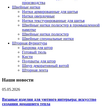
производства
Швейные нитки
Нитки армированные для шитья
Нитки оверлочные
Нитки текстурированные для шитья
Швейные нитки полиэстер в промышленной
намотке
Швейные нитки полиэстер
Швейные специальные нитки
Шторная фурнитура
Бахрома для штор
Готовый тюль
Кисти
Подхваты для штор
Шнур декоративный витой
Шторная лента
Наши новости
05.05.2026
Вязаные изделия для уютного интерьера: искусство
создания домашнего тепла