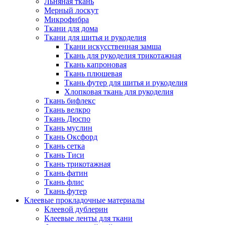
Льняная ткань
Мерный лоскут
Микрофибра
Ткани для дома
Ткани для шитья и рукоделия
Ткани искусственная замша
Ткань для рукоделия трикотажная
Ткань капроновая
Ткань плюшевая
Ткань футер для шитья и рукоделия
Хлопковая ткань для рукоделия
Ткань бифлекс
Ткань велкро
Ткань Дюспо
Ткань муслин
Ткань Оксфорд
Ткань сетка
Ткань Тиси
Ткань трикотажная
Ткань фатин
Ткань флис
Ткань футер
Клеевые прокладочные материалы
Клеевой дублерин
Клеевые ленты для ткани