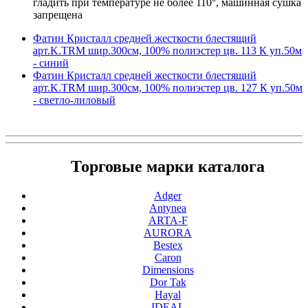
гладить при температуре не более 110°, машинная сушка
запрещена
Фатин Кристалл средней жесткости блестящий
арт.K.TRM шир.300см, 100% полиэстер цв. 113 К уп.50м
- синий
Фатин Кристалл средней жесткости блестящий
арт.K.TRM шир.300см, 100% полиэстер цв. 127 К уп.50м
- светло-лиловый
Торговые марки каталога
Adger
Antynea
ARTA-F
AURORA
Bestex
Caron
Dimensions
Dor Tak
Hayal
IDEAL