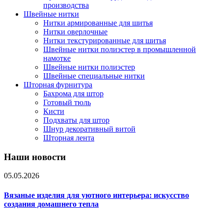
производства
Швейные нитки
Нитки армированные для шитья
Нитки оверлочные
Нитки текстурированные для шитья
Швейные нитки полиэстер в промышленной
намотке
Швейные нитки полиэстер
Швейные специальные нитки
Шторная фурнитура
Бахрома для штор
Готовый тюль
Кисти
Подхваты для штор
Шнур декоративный витой
Шторная лента
Наши новости
05.05.2026
Вязаные изделия для уютного интерьера: искусство
создания домашнего тепла