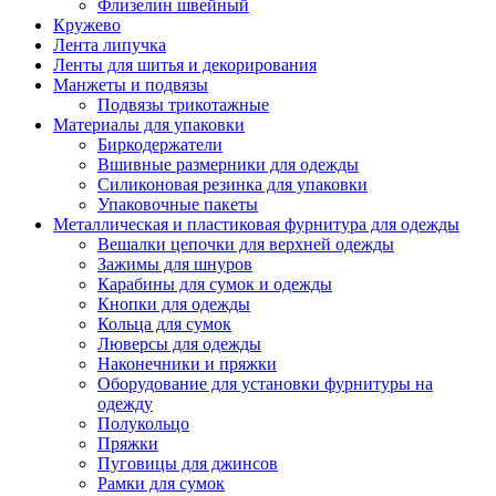
Флизелин швейный
Кружево
Лента липучка
Ленты для шитья и декорирования
Манжеты и подвязы
Подвязы трикотажные
Материалы для упаковки
Биркодержатели
Вшивные размерники для одежды
Силиконовая резинка для упаковки
Упаковочные пакеты
Металлическая и пластиковая фурнитура для одежды
Вешалки цепочки для верхней одежды
Зажимы для шнуров
Карабины для сумок и одежды
Кнопки для одежды
Кольца для сумок
Люверсы для одежды
Наконечники и пряжки
Оборудование для установки фурнитуры на
одежду
Полукольцо
Пряжки
Пуговицы для джинсов
Рамки для сумок