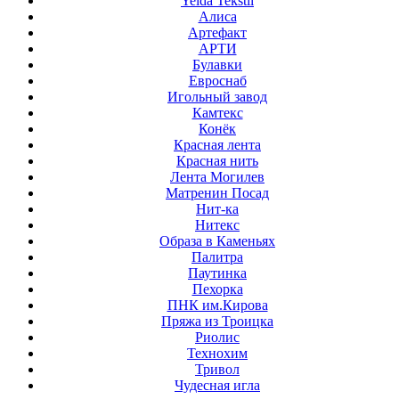
Yelda Tekstil
Алиса
Артефакт
АРТИ
Булавки
Евроснаб
Игольный завод
Камтекс
Конёк
Красная лента
Красная нить
Лента Могилев
Матренин Посад
Нит-ка
Нитекс
Образа в Каменьях
Палитра
Паутинка
Пехорка
ПНК им.Кирова
Пряжа из Троицка
Риолис
Технохим
Тривол
Чудесная игла