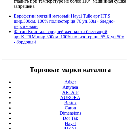
гладить при температуре не более 110°, машинная сушка
запрещена
Еврофатин мягкий матовый Hayal Tulle арт.HT.S
шир.300см, 100% полиэстер цв.76 уп.50м - бледно-
персиковый
Фатин Кристалл средней жесткости блестящий
арт.K.TRM шир.300см, 100% полиэстер цв. 55 К уп.50м
- бордовый
Торговые марки каталога
Adger
Antynea
ARTA-F
AURORA
Bestex
Caron
Dimensions
Dor Tak
Hayal
IDEAL