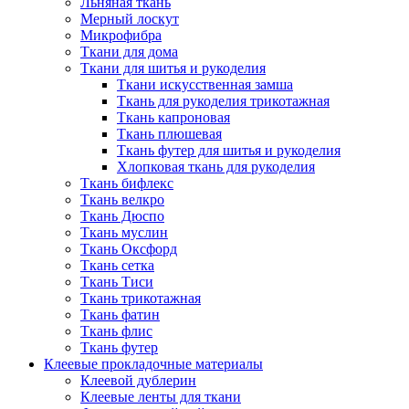
Льняная ткань
Мерный лоскут
Микрофибра
Ткани для дома
Ткани для шитья и рукоделия
Ткани искусственная замша
Ткань для рукоделия трикотажная
Ткань капроновая
Ткань плюшевая
Ткань футер для шитья и рукоделия
Хлопковая ткань для рукоделия
Ткань бифлекс
Ткань велкро
Ткань Дюспо
Ткань муслин
Ткань Оксфорд
Ткань сетка
Ткань Тиси
Ткань трикотажная
Ткань фатин
Ткань флис
Ткань футер
Клеевые прокладочные материалы
Клеевой дублерин
Клеевые ленты для ткани