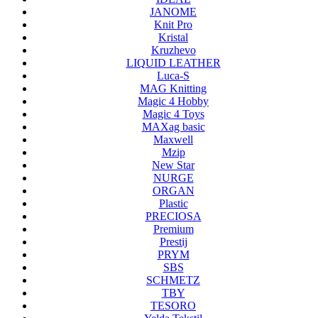
JANOME
Knit Pro
Kristal
Kruzhevo
LIQUID LEATHER
Luca-S
MAG Knitting
Magic 4 Hobby
Magic 4 Toys
MAXag basic
Maxwell
Mzip
New Star
NURGE
ORGAN
Plastic
PRECIOSA
Premium
Prestij
PRYM
SBS
SCHMETZ
TBY
TESORO