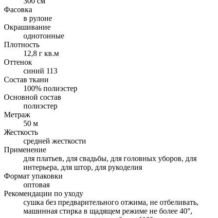
300 см
Фасовка
в рулоне
Окрашивание
однотонные
Плотность
12,8 г кв.м
Оттенок
синий 113
Состав ткани
100% полиэстер
Основной состав
полиэстер
Метраж
50 м
Жесткость
средней жесткости
Применение
для платьев, для свадьбы, для головных уборов, для
интерьера, для штор, для рукоделия
Формат упаковки
оптовая
Рекомендации по уходу
cушка без предварительного отжима, не отбеливать,
машинная стирка в щадящем режиме не более 40°,