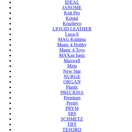
IDEAL
JANOME
Knit Pro
Kristal
Kruzhevo
LIQUID LEATHER
Luca-S
MAG Knitting
Magic 4 Hobby
Magic 4 Toys
MAXag basic
Maxwell
Mzip
New Star
NURGE
ORGAN
Plastic
PRECIOSA
Premium
Prestij
PRYM
SBS
SCHMETZ
TBY
TESORO