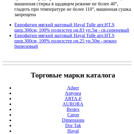
машинная стирка в щадящем режиме не более 40°,
гладить при температуре не более 110°, машинная сушка
запрещена
Еврофатин мягкий матовый Hayal Tulle арт.HT.S
шир.300см, 100% полиэстер цв.83 уп.5м - св.сиреневый
Еврофатин мягкий матовый Hayal Tulle арт.HT.S
шир.300см, 100% полиэстер цв.25 уп.50м - нежно
бирюзовый
Торговые марки каталога
Adger
Antynea
ARTA-F
AURORA
Bestex
Caron
Dimensions
Dor Tak
Hayal