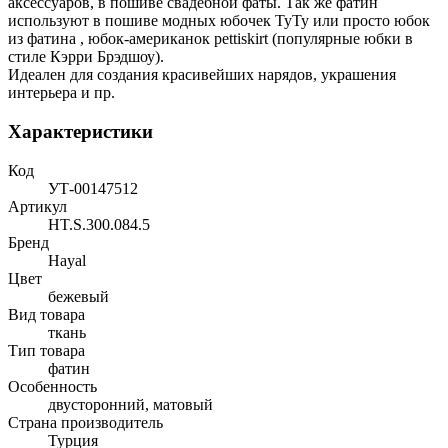
аксессуаров, в пошиве свадебной фаты. Так же фатин
используют в пошиве модных юбочек ТуТу или просто юбок
из фатина , юбок-американок pettiskirt (популярные юбки в
стиле Кэрри Брэдшоу).
Идеален для создания красивейших нарядов, украшения
интерьера и пр.
Характеристики
Код
УТ-00147512
Артикул
HT.S.300.084.5
Бренд
Hayal
Цвет
бежевый
Вид товара
ткань
Тип товара
фатин
Особенность
двусторонний, матовый
Страна производитель
Турция