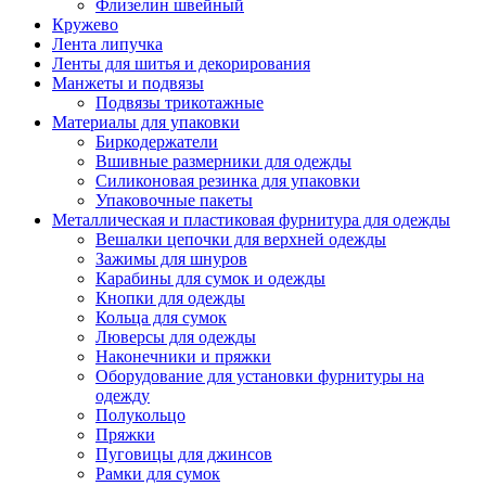
Флизелин швейный
Кружево
Лента липучка
Ленты для шитья и декорирования
Манжеты и подвязы
Подвязы трикотажные
Материалы для упаковки
Биркодержатели
Вшивные размерники для одежды
Силиконовая резинка для упаковки
Упаковочные пакеты
Металлическая и пластиковая фурнитура для одежды
Вешалки цепочки для верхней одежды
Зажимы для шнуров
Карабины для сумок и одежды
Кнопки для одежды
Кольца для сумок
Люверсы для одежды
Наконечники и пряжки
Оборудование для установки фурнитуры на
одежду
Полукольцо
Пряжки
Пуговицы для джинсов
Рамки для сумок