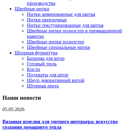
производства
Швейные нитки
Нитки армированные для шитья
Нитки оверлочные
Нитки текстурированные для шитья
Швейные нитки полиэстер в промышленной
намотке
Швейные нитки полиэстер
Швейные специальные нитки
Шторная фурнитура
Бахрома для штор
Готовый тюль
Кисти
Подхваты для штор
Шнур декоративный витой
Шторная лента
Наши новости
05.05.2026
Вязаные изделия для уютного интерьера: искусство
создания домашнего тепла