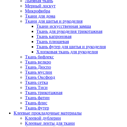
Льняная ткань
Мерный лоскут
Микрофибра
Ткани для дома
Ткани для шитья и рукоделия
Ткани искусственная замша
Ткань для рукоделия трикотажная
Ткань капроновая
Ткань плюшевая
Ткань футер для шитья и рукоделия
Хлопковая ткань для рукоделия
Ткань бифлекс
Ткань велкро
Ткань Дюспо
Ткань муслин
Ткань Оксфорд
Ткань сетка
Ткань Тиси
Ткань трикотажная
Ткань фатин
Ткань флис
Ткань футер
Клеевые прокладочные материалы
Клеевой дублерин
Клеевые ленты для ткани