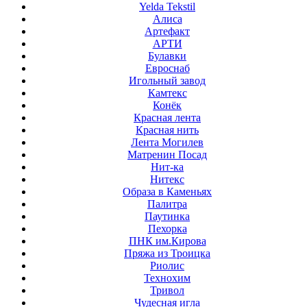
Yelda Tekstil
Алиса
Артефакт
АРТИ
Булавки
Евроснаб
Игольный завод
Камтекс
Конёк
Красная лента
Красная нить
Лента Могилев
Матренин Посад
Нит-ка
Нитекс
Образа в Каменьях
Палитра
Паутинка
Пехорка
ПНК им.Кирова
Пряжа из Троицка
Риолис
Технохим
Тривол
Чудесная игла