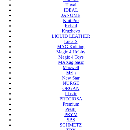
Hayal
IDEAL
JANOME
Knit Pro
Kristal
Kruzhevo
LIQUID LEATHER
Luca-S
MAG Knitting
Magic 4 Hobby
Magic 4 Toys
MAXag basic
Maxwell
Mzip
New Star
NURGE
ORGAN
Plastic
PRECIOSA
Premium
Prestij
PRYM
SBS
SCHMETZ