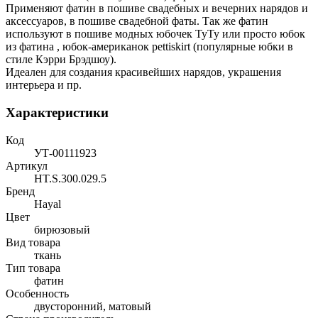
Применяют фатин в пошиве свадебных и вечерних нарядов и
аксессуаров, в пошиве свадебной фаты. Так же фатин
используют в пошиве модных юбочек ТуТу или просто юбок
из фатина , юбок-американок pettiskirt (популярные юбки в
стиле Кэрри Брэдшоу).
Идеален для создания красивейших нарядов, украшения
интерьера и пр.
Характеристики
Код
УТ-00111923
Артикул
HT.S.300.029.5
Бренд
Hayal
Цвет
бирюзовый
Вид товара
ткань
Тип товара
фатин
Особенность
двусторонний, матовый