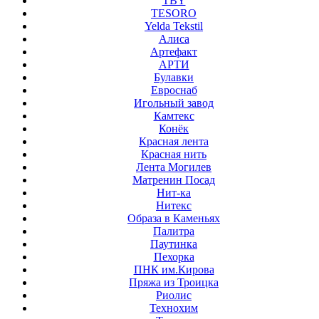
TBY
TESORO
Yelda Tekstil
Алиса
Артефакт
АРТИ
Булавки
Евроснаб
Игольный завод
Камтекс
Конёк
Красная лента
Красная нить
Лента Могилев
Матренин Посад
Нит-ка
Нитекс
Образа в Каменьях
Палитра
Паутинка
Пехорка
ПНК им.Кирова
Пряжа из Троицка
Риолис
Технохим