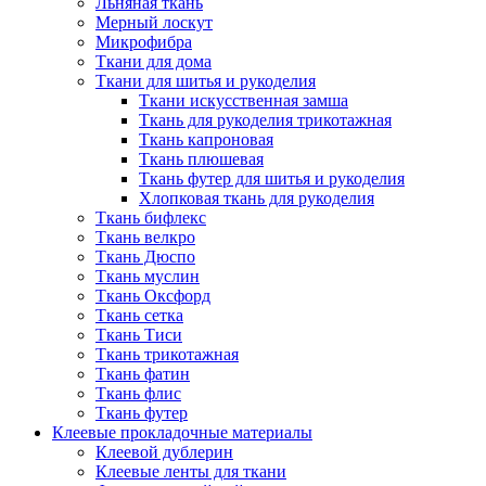
Льняная ткань
Мерный лоскут
Микрофибра
Ткани для дома
Ткани для шитья и рукоделия
Ткани искусственная замша
Ткань для рукоделия трикотажная
Ткань капроновая
Ткань плюшевая
Ткань футер для шитья и рукоделия
Хлопковая ткань для рукоделия
Ткань бифлекс
Ткань велкро
Ткань Дюспо
Ткань муслин
Ткань Оксфорд
Ткань сетка
Ткань Тиси
Ткань трикотажная
Ткань фатин
Ткань флис
Ткань футер
Клеевые прокладочные материалы
Клеевой дублерин
Клеевые ленты для ткани