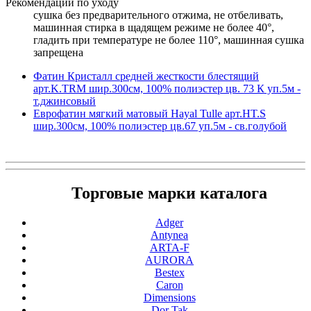
Рекомендации по уходу
cушка без предварительного отжима, не отбеливать,
машинная стирка в щадящем режиме не более 40°,
гладить при температуре не более 110°, машинная сушка
запрещена
Фатин Кристалл средней жесткости блестящий
арт.K.TRM шир.300см, 100% полиэстер цв. 73 К уп.5м -
т.джинсовый
Еврофатин мягкий матовый Hayal Tulle арт.HT.S
шир.300см, 100% полиэстер цв.67 уп.5м - св.голубой
Торговые марки каталога
Adger
Antynea
ARTA-F
AURORA
Bestex
Caron
Dimensions
Dor Tak