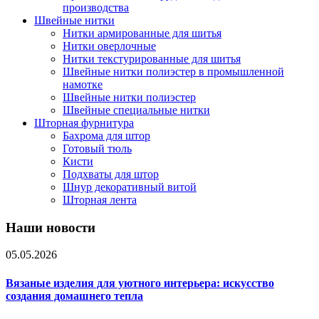
производства
Швейные нитки
Нитки армированные для шитья
Нитки оверлочные
Нитки текстурированные для шитья
Швейные нитки полиэстер в промышленной
намотке
Швейные нитки полиэстер
Швейные специальные нитки
Шторная фурнитура
Бахрома для штор
Готовый тюль
Кисти
Подхваты для штор
Шнур декоративный витой
Шторная лента
Наши новости
05.05.2026
Вязаные изделия для уютного интерьера: искусство
создания домашнего тепла