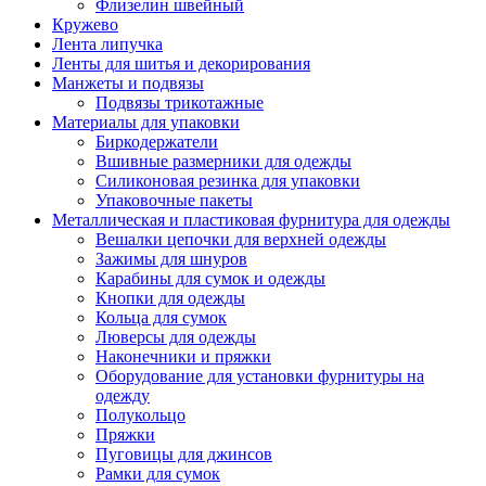
Флизелин швейный
Кружево
Лента липучка
Ленты для шитья и декорирования
Манжеты и подвязы
Подвязы трикотажные
Материалы для упаковки
Биркодержатели
Вшивные размерники для одежды
Силиконовая резинка для упаковки
Упаковочные пакеты
Металлическая и пластиковая фурнитура для одежды
Вешалки цепочки для верхней одежды
Зажимы для шнуров
Карабины для сумок и одежды
Кнопки для одежды
Кольца для сумок
Люверсы для одежды
Наконечники и пряжки
Оборудование для установки фурнитуры на
одежду
Полукольцо
Пряжки
Пуговицы для джинсов
Рамки для сумок