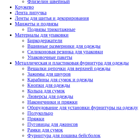
Флизелин швейный
Кружево
Лента липучка
Ленты для шитья и декорирования
Манжеты и подвязы
Подвязы трикотажные
Материалы для упаковки
Биркодержатели
Вшивные размерники для одежды
Силиконовая резинка для упаковки
Упаковочные пакеты
Металлическая и пластиковая фурнитура для одежды
Вешалки цепочки для верхней одежды
Зажимы для шнуров
Карабины для сумок и одежды
Кнопки для одежды
Кольца для сумок
Люверсы для одежды
Наконечники и пряжки
Оборудование для установки фурнитуры на одежду
Полукольцо
Пряжки
Пуговицы для джинсов
Рамки для сумок
Фурнитура для пошива бейсболок