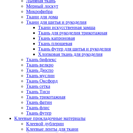
Льняная ткань
Мерный лоскут
Микрофибра
Ткани для дома
Ткани для шитья и рукоделия
Ткани искусственная замша
Ткань для рукоделия трикотажная
Ткань капроновая
Ткань плюшевая
Ткань футер для шитья и рукоделия
Хлопковая ткань для рукоделия
Ткань бифлекс
Ткань велкро
Ткань Дюспо
Ткань муслин
Ткань Оксфорд
Ткань сетка
Ткань Тиси
Ткань трикотажная
Ткань фатин
Ткань флис
Ткань футер
Клеевые прокладочные материалы
Клеевой дублерин
Клеевые ленты для ткани