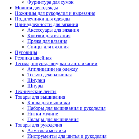
Фурнитура для сумок
Молния для одежды
Ножницы для рукоделия и вырезания
Подплечники для одежды
Принадлежности для вязания
Аксессуары для вязания
Крючки для вязания
Пряжа для вязания
Спицы для вязания
Пуговицы
Резинка швейная
Тесьма, шнуры, шнурки и аппликации
Аппликации на одежду
Тесьма декоративная
Шнурки
Шнуры
Технические ленты
Товары для вышивания
Канва для вышивки
Наборы для вышивания и рукоделия
Нитки мулине
Пяльцы для вышивания
Товары для рукоделия
Алмазная мозаика
Инструменты для шитья и рукоделия