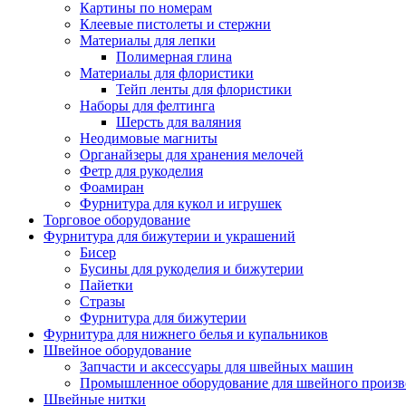
Картины по номерам
Клеевые пистолеты и стержни
Материалы для лепки
Полимерная глина
Материалы для флористики
Тейп ленты для флористики
Наборы для фелтинга
Шерсть для валяния
Неодимовые магниты
Органайзеры для хранения мелочей
Фетр для рукоделия
Фоамиран
Фурнитура для кукол и игрушек
Торговое оборудование
Фурнитура для бижутерии и украшений
Бисер
Бусины для рукоделия и бижутерии
Пайетки
Стразы
Фурнитура для бижутерии
Фурнитура для нижнего белья и купальников
Швейное оборудование
Запчасти и аксессуары для швейных машин
Промышленное оборудование для швейного произв
Швейные нитки