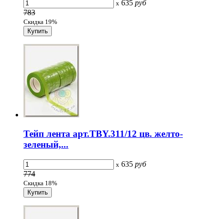
635
руб
x
783
Скидка 19%
Тейп лента арт.TBY.311/12 цв. желто-
зеленый,...
635
руб
x
774
Скидка 18%