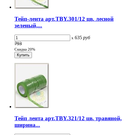
Тейп-лента арт.TBY.301/12 цв. лесной
зеленый,...
635
руб
x
793
Скидка 20%
Тейп лента арт.TBY.321/12 цв. травяной,
ширина...