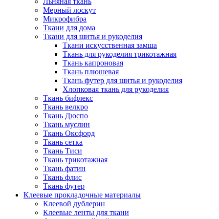
Льняная ткань
Мерный лоскут
Микрофибра
Ткани для дома
Ткани для шитья и рукоделия
Ткани искусственная замша
Ткань для рукоделия трикотажная
Ткань капроновая
Ткань плюшевая
Ткань футер для шитья и рукоделия
Хлопковая ткань для рукоделия
Ткань бифлекс
Ткань велкро
Ткань Дюспо
Ткань муслин
Ткань Оксфорд
Ткань сетка
Ткань Тиси
Ткань трикотажная
Ткань фатин
Ткань флис
Ткань футер
Клеевые прокладочные материалы
Клеевой дублерин
Клеевые ленты для ткани