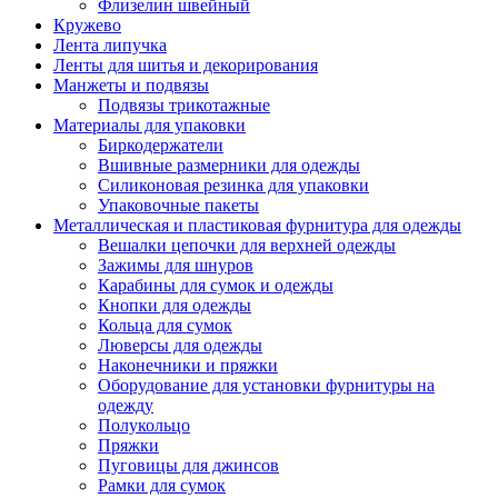
Флизелин швейный
Кружево
Лента липучка
Ленты для шитья и декорирования
Манжеты и подвязы
Подвязы трикотажные
Материалы для упаковки
Биркодержатели
Вшивные размерники для одежды
Силиконовая резинка для упаковки
Упаковочные пакеты
Металлическая и пластиковая фурнитура для одежды
Вешалки цепочки для верхней одежды
Зажимы для шнуров
Карабины для сумок и одежды
Кнопки для одежды
Кольца для сумок
Люверсы для одежды
Наконечники и пряжки
Оборудование для установки фурнитуры на
одежду
Полукольцо
Пряжки
Пуговицы для джинсов
Рамки для сумок