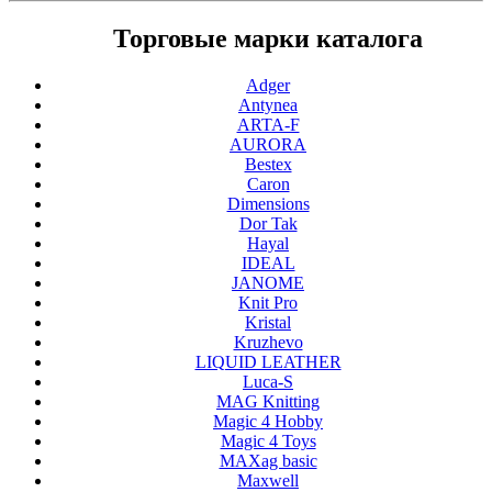
Торговые марки каталога
Adger
Antynea
ARTA-F
AURORA
Bestex
Caron
Dimensions
Dor Tak
Hayal
IDEAL
JANOME
Knit Pro
Kristal
Kruzhevo
LIQUID LEATHER
Luca-S
MAG Knitting
Magic 4 Hobby
Magic 4 Toys
MAXag basic
Maxwell