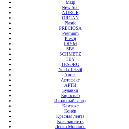
Mzip
New Star
NURGE
ORGAN
Plastic
PRECIOSA
Premium
Prestij
PRYM
SBS
SCHMETZ
TBY
TESORO
Yelda Tekstil
Алиса
Артефакт
АРТИ
Булавки
Евроснаб
Игольный завод
Камтекс
Конёк
Красная лента
Красная нить
Лента Могилев