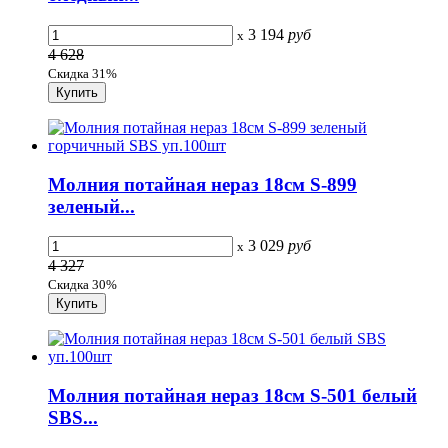
3 194
руб
x
4 628
Скидка 31%
Молния потайная нераз 18см S-899
зеленый...
3 029
руб
x
4 327
Скидка 30%
Молния потайная нераз 18см S-501 белый
SBS...