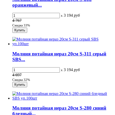
оранжевый...
3 194
руб
x
4 767
Скидка 33%
Молния потайная нераз 20см S-311 серый
SBS...
3 194
руб
x
4 697
Скидка 32%
Молния потайная нераз 20см S-280 синий
бледный...