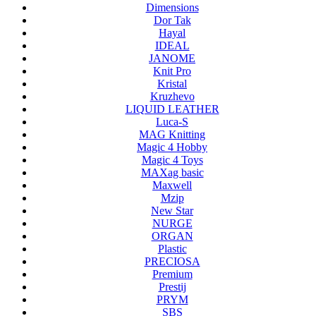
Dimensions
Dor Tak
Hayal
IDEAL
JANOME
Knit Pro
Kristal
Kruzhevo
LIQUID LEATHER
Luca-S
MAG Knitting
Magic 4 Hobby
Magic 4 Toys
MAXag basic
Maxwell
Mzip
New Star
NURGE
ORGAN
Plastic
PRECIOSA
Premium
Prestij
PRYM
SBS