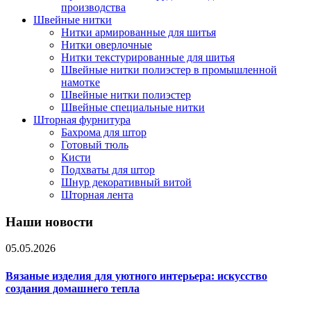
производства
Швейные нитки
Нитки армированные для шитья
Нитки оверлочные
Нитки текстурированные для шитья
Швейные нитки полиэстер в промышленной
намотке
Швейные нитки полиэстер
Швейные специальные нитки
Шторная фурнитура
Бахрома для штор
Готовый тюль
Кисти
Подхваты для штор
Шнур декоративный витой
Шторная лента
Наши новости
05.05.2026
Вязаные изделия для уютного интерьера: искусство
создания домашнего тепла