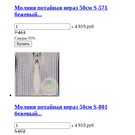
Молния потайная нераз 50см S-571
бежевый...
4 819
руб
x
7 413
Скидка 35%
Молния потайная нераз 50см S-801
бежевый...
4 819
руб
x
5 072