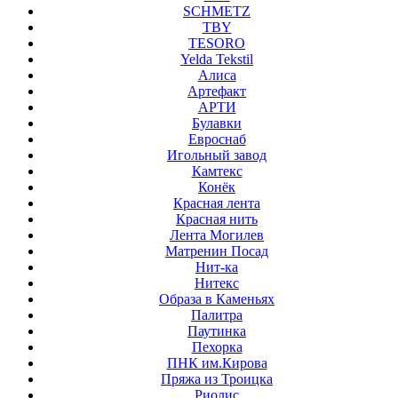
SCHMETZ
TBY
TESORO
Yelda Tekstil
Алиса
Артефакт
АРТИ
Булавки
Евроснаб
Игольный завод
Камтекс
Конёк
Красная лента
Красная нить
Лента Могилев
Матренин Посад
Нит-ка
Нитекс
Образа в Каменьях
Палитра
Паутинка
Пехорка
ПНК им.Кирова
Пряжа из Троицка
Риолис