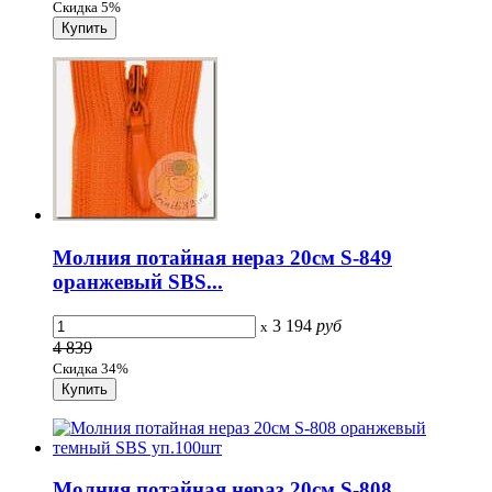
Скидка 5%
Молния потайная нераз 20см S-849
оранжевый SBS...
3 194
руб
x
4 839
Скидка 34%
Молния потайная нераз 20см S-808