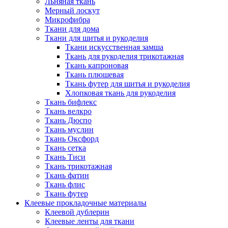
Льняная ткань
Мерный лоскут
Микрофибра
Ткани для дома
Ткани для шитья и рукоделия
Ткани искусственная замша
Ткань для рукоделия трикотажная
Ткань капроновая
Ткань плюшевая
Ткань футер для шитья и рукоделия
Хлопковая ткань для рукоделия
Ткань бифлекс
Ткань велкро
Ткань Дюспо
Ткань муслин
Ткань Оксфорд
Ткань сетка
Ткань Тиси
Ткань трикотажная
Ткань фатин
Ткань флис
Ткань футер
Клеевые прокладочные материалы
Клеевой дублерин
Клеевые ленты для ткани