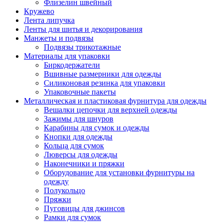
Флизелин швейный
Кружево
Лента липучка
Ленты для шитья и декорирования
Манжеты и подвязы
Подвязы трикотажные
Материалы для упаковки
Биркодержатели
Вшивные размерники для одежды
Силиконовая резинка для упаковки
Упаковочные пакеты
Металлическая и пластиковая фурнитура для одежды
Вешалки цепочки для верхней одежды
Зажимы для шнуров
Карабины для сумок и одежды
Кнопки для одежды
Кольца для сумок
Люверсы для одежды
Наконечники и пряжки
Оборудование для установки фурнитуры на
одежду
Полукольцо
Пряжки
Пуговицы для джинсов
Рамки для сумок