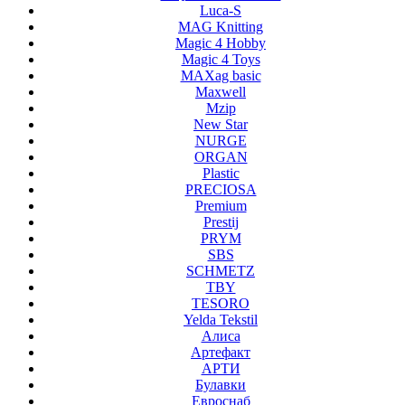
Luca-S
MAG Knitting
Magic 4 Hobby
Magic 4 Toys
MAXag basic
Maxwell
Mzip
New Star
NURGE
ORGAN
Plastic
PRECIOSA
Premium
Prestij
PRYM
SBS
SCHMETZ
TBY
TESORO
Yelda Tekstil
Алиса
Артефакт
АРТИ
Булавки
Евроснаб