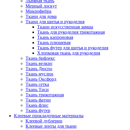
Льняная ткань
Мерный лоскут
Микрофибра
Ткани для дома
Ткани для шитья и рукоделия
Ткани искусственная замша
Ткань для рукоделия трикотажная
Ткань капроновая
Ткань плюшевая
Ткань футер для шитья и рукоделия
Хлопковая ткань для рукоделия
Ткань бифлекс
Ткань велкро
Ткань Дюспо
Ткань муслин
Ткань Оксфорд
Ткань сетка
Ткань Тиси
Ткань трикотажная
Ткань фатин
Ткань флис
Ткань футер
Клеевые прокладочные материалы
Клеевой дублерин
Клеевые ленты для ткани