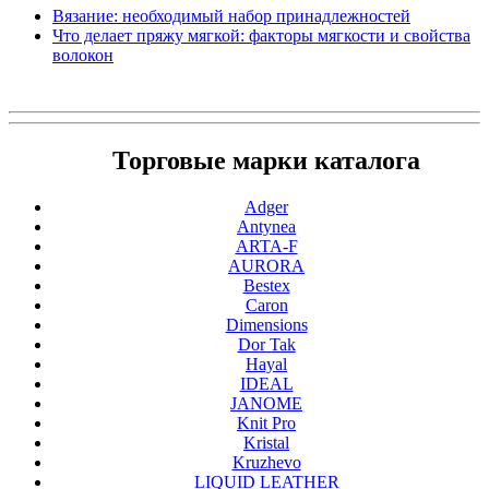
Вязание: необходимый набор принадлежностей
Что делает пряжу мягкой: факторы мягкости и свойства
волокон
Торговые марки каталога
Adger
Antynea
ARTA-F
AURORA
Bestex
Caron
Dimensions
Dor Tak
Hayal
IDEAL
JANOME
Knit Pro
Kristal
Kruzhevo
LIQUID LEATHER