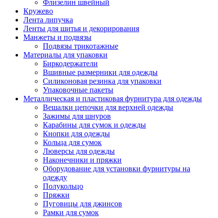
Флизелин швейный
Кружево
Лента липучка
Ленты для шитья и декорирования
Манжеты и подвязы
Подвязы трикотажные
Материалы для упаковки
Биркодержатели
Вшивные размерники для одежды
Силиконовая резинка для упаковки
Упаковочные пакеты
Металлическая и пластиковая фурнитура для одежды
Вешалки цепочки для верхней одежды
Зажимы для шнуров
Карабины для сумок и одежды
Кнопки для одежды
Кольца для сумок
Люверсы для одежды
Наконечники и пряжки
Оборудование для установки фурнитуры на
одежду
Полукольцо
Пряжки
Пуговицы для джинсов
Рамки для сумок