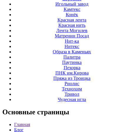
Игольный завод
Камтекс
Конёк
Красная лента
Красная нить
Лента Могилев
Матренин Посад
Нит-ка
Нитекс
Образа в Каменьях
Палитра
Паутинка
Пехорка
ПНК им.Кирова
Пряжа из Троицка
Риолис
Технохим
Тривол
Чудесная игла
Основные
страницы
Главная
Блог